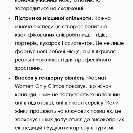
команді учасниці можуть повністю
зосередитися на сходженні.
Підтримка місцевої спільноти.
Кожна
жіноча експедиція створює попит на
кваліфікованих співробітниць – гідів,
портерів, кухарок і асистенток. Це не лише
формує нові робочі місця, а й відкриває
реальні можливості для професійного
зростання.
Внесок у гендерну рівність.
Формат
Women-Only Climbs показує, що жіночі
команди нічим не поступаються чоловічим
ані в підготовці, ані в якості сервісу. Коли
жінки працюють на ключових позиціях, це
заохочує інших долучатися до високогірних
експедицій і будувати кар'єру в туризмі.