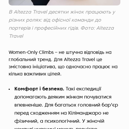
В Altezza Travel десятки жінок працюють у
різних ролях: від офісної команди до
портерів і професійних гідів. Фото: Altezza
Travel
Women-Only Climbs – не штучна відповідь на
глобальний тренд. Для Altezza Travel це
змістовна ініціатива, що одночасно працює на
кілька важливих цілей.
Комфорт і безпека.
Такі експедиції
допомагають деяким жінкам почуватися
впевненіше. Для багатьох головний бар'єр
перед сходженням на Кіліманджаро не
фізичний, а психологічний. У жіночій