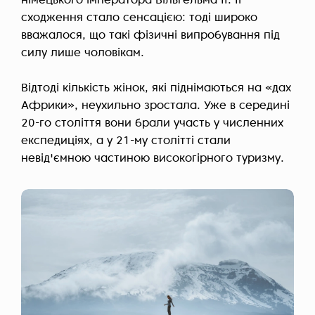
німецького імператора Вільгельма II. Її
сходження стало сенсацією: тоді широко
вважалося, що такі фізичні випробування під
силу лише чоловікам.
Відтоді кількість жінок, які піднімаються на «дах
Африки», неухильно зростала. Уже в середині
20-го століття вони брали участь у численних
експедиціях, а у 21-му столітті стали
невід'ємною частиною високогірного туризму.