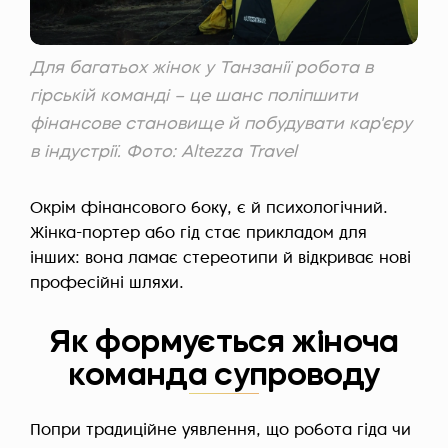
Для багатьох жінок у Танзанії робота в
гірській команді – це шанс поліпшити
фінансове становище й побудувати кар'єру
в індустрії. Фото: Altezza Travel
Окрім фінансового боку, є й психологічний.
Жінка-портер або гід стає прикладом для
інших: вона ламає стереотипи й відкриває нові
професійні шляхи.
Як формується жіноча
команда супроводу
Попри традиційне уявлення, що робота гіда чи