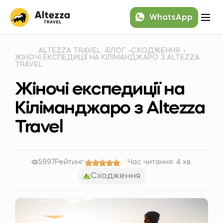
WhatsApp
ALTEZZA TRAVEL
БЛОГ
СХОДЖЕННЯ
ЖІНОЧІ ЕКСПЕДИЦІЇ НА КІЛІМАНДЖАРО З ALTEZZA
TRAVEL
Жіночі експедиції на
Кіліманджаро з Altezza
Travel
5997
Рейтинг:
Час читання: 4 хв.
Сходження