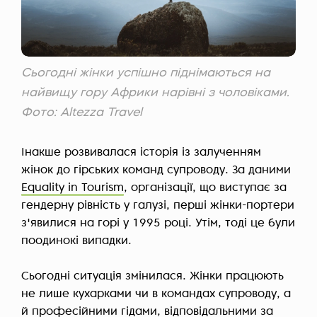
Сьогодні жінки успішно піднімаються на
найвищу гору Африки нарівні з чоловіками.
Фото: Altezza Travel
Інакше розвивалася історія із залученням
жінок до гірських команд супроводу. За даними
Equality in Tourism
, організації, що виступає за
гендерну рівність у галузі, перші жінки-портери
з'явилися на горі у 1995 році. Утім, тоді це були
поодинокі випадки.
Сьогодні ситуація змінилася. Жінки працюють
не лише кухарками чи в командах супроводу, а
й професійними гідами, відповідальними за