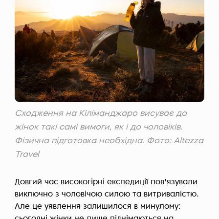
Сходження на Кіліманджаро висуває до
жінок такі самі вимоги, як і до чоловіків.
Фізична підготовка необхідна. Фото: Altezza
Travel
Довгий час високогірні експедиції пов'язували
виключно з чоловічою силою та витривалістю.
Але це уявлення залишилося в минулому:
сьогодні жінки не лише піднімаються на