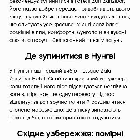
рекомендує зупинитися в готелі Zuri Zanzibar.
Його назва добре передає привабливість цього
місця: суахілійське слово «zuri» входить до слів,
що описують усе красиве. У Zuri Zanzibar є
розкішні вілли, комфортні бунгало й вишукані
сьюти, а поруч – бездоганний пляж у лагуні.
Де зупинитися в Нунгві
У Нунгві наш перший вибір – Essque Zalu
Zanzibar Hotel. Особливо красивий він увечері,
коли готель і його пірс підсвічуються безліччю
вогнів. Пірс має ще одну перевагу під час
відпливу: звідси зручно гуляти й роздивлятися
оголене морське дно, де з піску виповзають
ракоподібні, а птахи прилітають годуватися.
Східне узбережжя: помірні