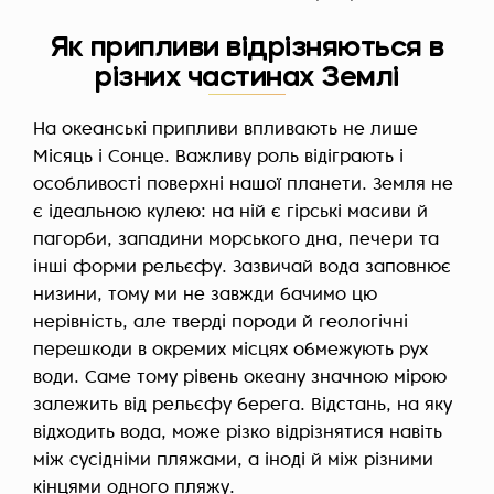
Як припливи відрізняються в
різних частинах Землі
На океанські припливи впливають не лише
Місяць і Сонце. Важливу роль відіграють і
особливості поверхні нашої планети. Земля не
є ідеальною кулею: на ній є гірські масиви й
пагорби, западини морського дна, печери та
інші форми рельєфу. Зазвичай вода заповнює
низини, тому ми не завжди бачимо цю
нерівність, але тверді породи й геологічні
перешкоди в окремих місцях обмежують рух
води. Саме тому рівень океану значною мірою
залежить від рельєфу берега. Відстань, на яку
відходить вода, може різко відрізнятися навіть
між сусідніми пляжами, а іноді й між різними
кінцями одного пляжу.