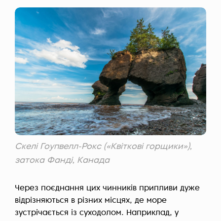
Скелі Гоупвелл-Рокс («Квіткові горщики»),
затока Фанді, Канада
Через поєднання цих чинників припливи дуже
відрізняються в різних місцях, де море
зустрічається із суходолом. Наприклад, у