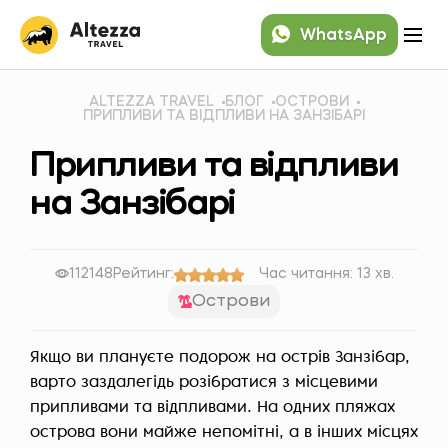
WhatsApp
ALTEZZA TRAVEL
БЛОГ
ОСТРОВИ
ПРИПЛИВИ ТА ВІДПЛИВИ НА ЗАНЗІБАРІ
Припливи та відпливи
на Занзібарі
112148
Рейтинг:
Час читання: 13 хв.
Острови
Якщо ви плануєте подорож на острів Занзібар,
варто заздалегідь розібратися з місцевими
припливами та відпливами. На одних пляжах
острова вони майже непомітні, а в інших місцях