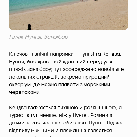
Пляж Нунгві, Занзібар
Ключові північні напрямки – Нунгві та Кендва.
Нунгві, ймовірно, найвідоміший серед усіх
пляжів Занзібару; тут зосереджено найбільше
локальних атракцій, зокрема
природний
акваріум, де можна плавати з морськими
черепахами.
Кендва вважається тихішою й розкішнішою, а
туристів тут менше, ніж у Нунгві. Родини з
дітьми також частіше обирають Нунгві. Під час
відпливу між цими 2 пляжами з'являється