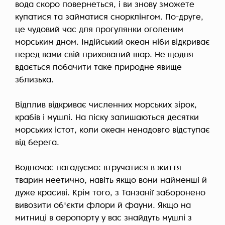
вода скоро повернеться, і ви знову зможете
купатися та займатися снорклінгом. По-друге,
це чудовий час для прогулянки оголеним
морським дном. Індійський океан ніби відкриває
перед вами свій прихований шар. Не щодня
вдається побачити таке природне явище
зблизька.
Відплив відкриває численних морських зірок,
крабів і мушлі. На піску залишаються десятки
морських істот, коли океан ненадовго відступає
від берега.
Водночас нагадуємо: втручатися в життя
тварин неетично, навіть якщо вони найменші й
дуже красиві. Крім того, з Танзанії заборонено
вивозити об'єкти флори й фауни. Якщо на
митниці в аеропорту у вас знайдуть мушлі з