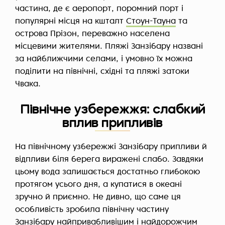
частина, де є аеропорт, поромний порт і
популярні місця на кшталт
Стоун-Тауна
та
острова Прізон, переважно населена
місцевими жителями. Пляжі Занзібару названі
за найближчими селами, і умовно їх можна
поділити на північні, східні та пляжі затоки
Чвака.
Північне узбережжя: слабкий
вплив припливів
На північному узбережжі Занзібару припливи й
відпливи біля берега виражені слабо. Завдяки
цьому вода залишається достатньо глибокою
протягом усього дня, а купатися в океані
зручно й приємно. Не дивно, що саме ця
особливість зробила північну частину
Занзібару найпривабливішим і найдорожчим