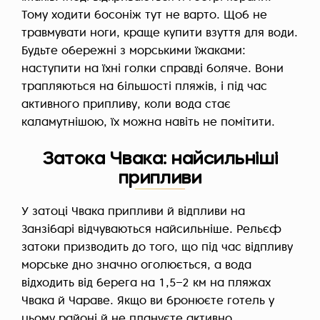
Тому ходити босоніж тут не варто. Щоб не
травмувати ноги, краще купити взуття для води.
Будьте обережні з морськими їжаками:
наступити на їхні голки справді боляче. Вони
трапляються на більшості пляжів, і під час
активного припливу, коли вода стає
каламутнішою, їх можна навіть не помітити.
Затока Чвака: найсильніші
припливи
У затоці Чвака припливи й відпливи на
Занзібарі відчуваються найсильніше. Рельєф
затоки призводить до того, що під час відпливу
морське дно значно оголюється, а вода
відходить від берега на 1,5–2 км на пляжах
Чвака й Чараве. Якщо ви бронюєте готель у
цьому районі й не плануєте активно