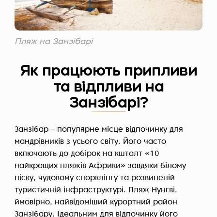
Пляж на Занзібарі
Як працюють припливи
та відпливи на
Занзібарі?
Занзібар – популярне місце відпочинку для
мандрівників з усього світу. Його часто
включають до добірок на кшталт «10
найкращих пляжів Африки» завдяки білому
піску, чудовому снорклінгу та розвиненій
туристичній інфраструктурі. Пляж Нунгві,
ймовірно, найвідоміший курортний район
Занзібару. Ідеальним для відпочинку його