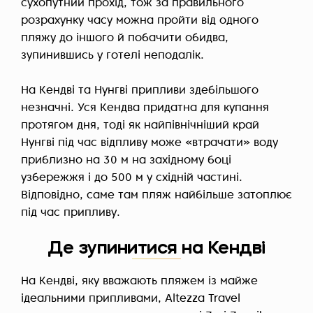
сухопутний прохід, тож за правильного
розрахунку часу можна пройти від одного
пляжу до іншого й побачити обидва,
зупинившись у готелі неподалік.
На Кендві та Нунгві припливи здебільшого
незначні. Уся Кендва придатна для купання
протягом дня, тоді як найпівнічніший край
Нунгві під час відпливу може «втрачати» воду
приблизно на 30 м на західному боці
узбережжя і до 500 м у східній частині.
Відповідно, саме там пляж найбільше затоплює
під час припливу.
Де зупинитися на Кендві
На Кендві, яку вважають пляжем із майже
ідеальними припливами, Altezza Travel