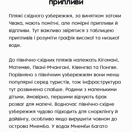
припливи
Пляжі східного узбережжя, за винятком затоки
Чвака, мають помітні, але помірні припливи й
відпливи. Тут важливо звірятися з таблицею
припливів і розуміти графік високої та низької
води.
До північно-східних пляжів належать Кігомані,
Матемве, Пвані-Мчангані, Ківенгва та Понгве.
Порівняно з північним узбережжям вони менш
популярні серед туристів, тож інфраструктура
тут розвинена слабше. Родини з маленькими
дітьми, ймовірно, першими відчують брак
розваг для малечі. Водночас північно-східне
узбережжя чудово підходить для снорклінгу й
дайвінгу, особливо якщо вирушити човном до
острова Мнемба. У водах Мнемби багато