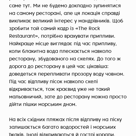
саме тут. Ми не будемо докладно зупинятися
на самому ресторані, але ця локація справді
викликає великий інтерес у мандрівників. Щоб
зробити той самий кадр із «The Rock
Restaurant», потрібно врахувати припливи.
Найкраще місце виглядає під час припливу,
коли блакитна вода плескається навколо
ресторану, збудованого на скелях. До того ж
дорога до ресторану в цей час цікавіша:
доведеться перепливати прозору воду човном.
Під час відпливу пісок навколо скелі
відкривається, тож краєвид уже не такий
мальовничий, зате до ресторану можна просто
дійти пішки морським дном.
На всіх східних пляжах після відпливу на піску
залишається багато водоростей і морських
їжаків. Іноді відкриваються й гострі корали.