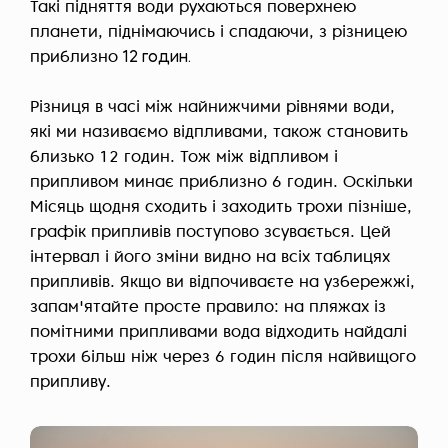
Такі підняття води рухаються поверхнею
планети, піднімаючись і спадаючи, з різницею
приблизно
12 годин.
Різниця в часі між найнижчими рівнями води,
які ми називаємо відпливами, також становить
близько 12 годин. Тож між відпливом і
припливом минає приблизно 6 годин. Оскільки
Місяць щодня сходить і заходить трохи пізніше,
графік припливів поступово зсувається. Цей
інтервал і його зміни видно на всіх таблицях
припливів. Якщо ви відпочиваєте на узбережжі,
запам'ятайте просте правило: на пляжах із
помітними припливами вода відходить найдалі
трохи більш ніж через 6 годин після найвищого
припливу.