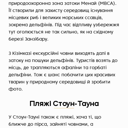
природоохоронна зона затоки Менай (MBCA).
Її створили для захисту середовищ існування
місцевих риб і великих морських ссавців,
зокрема дельфінів. Під час відпливу узбережжя
тут оголюється не так сильно, як на східному
березі Занзібару.
З Кізімказі екскурсійні човни виходять далі в
затоку на пошуки дельфінів. Туристів возять до
місць, де трапляються афаліни та горбаті
дельфіни. Тож є шанс побачити цих красивих
тварин у природному середовищі й зробити
фото.
Пляжі Стоун-Тауна
У Стоун-Тауні також є пляжі, хоча ті, що
ближче до пірса, зайняті човнами, а