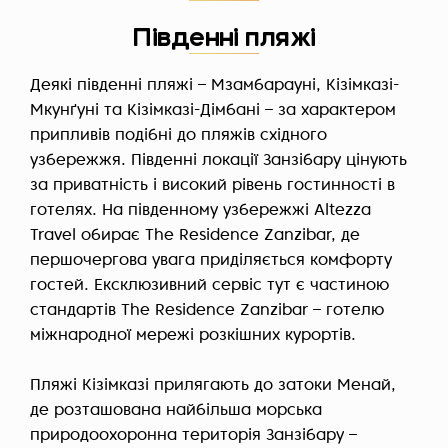
Південні пляжі
Деякі південні пляжі – Мзамбарауні, Кізімказі-
Мкунґуні та Кізімказі-Дімбані – за характером
припливів подібні до пляжів східного
узбережжя. Південні локації Занзібару цінують
за приватність і високий рівень гостинності в
готелях. На південному узбережжі Altezza
Travel обирає The Residence Zanzibar, де
першочергова увага приділяється комфорту
гостей. Ексклюзивний сервіс тут є частиною
стандартів The Residence Zanzibar – готелю
міжнародної мережі розкішних курортів.
Пляжі Кізімказі прилягають до затоки Менай,
де розташована найбільша морська
природоохоронна територія Занзібару –