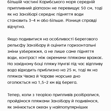
більшій частині Карибського моря середній
припливний діапазон не перевищує 50 см, тоді
як на Занзібарі середнє підняття води
становить 3–4 м або більше. Різниця справді
відчутна.
Якщо подивитися на особливості берегового
рельєфу Занзібару й оцінити горизонтальні
зміни узбережжя, а не лише саме підняття
води, контраст між окремими пляжами вражає.
На західному боці пляжу Нунгві під час відпливу
вода відходить приблизно на 25 м, тоді як на
пляжах Чвака й Чараве морське дно
оголюється на 1,5–2 км від берега.
Тепер, коли з теорією припливів розібралися,
пройдімося пляжами Занзібару й подивімося,
як змінюється океан у найпопулярніших