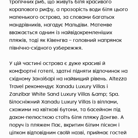
тропічних риб, що живуть біля красивого
коралового рифу, а прозорість води біля цього
маленького острова, за словами багатьох
мандрівників, нагадує Мальдіви. Матемве
вважається одним із найвідокремленіших
пляжів, тоді як Ківенгва – головний напрямок
північно-східного узбережжя.
У цій частині острова є дуже красиві й
комфортні готелі, здатні підняти відпочинок на
східному Занзібарі на найвищий рівень. Altezza
Travel рекомендує Xanadu Luxury Villas і
Zanzibar White Sand Luxury Villas &amp; Spa.
Білосніжний Xanadu Luxury Villas із віллами,
схожими на квіткові бутони, та басейном під
дахом-пелюсткою стоїть біля пляжу Донгве. А
поруч із пляжем Пає, вкритим білим піском і
цілком відповідним своїй назві, приймає гостей