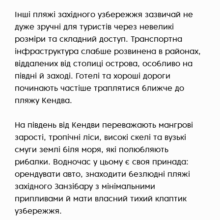
Інші пляжі західного узбережжя зазвичай не
дуже зручні для туристів через невеликі
розміри та складний доступ. Транспортна
інфраструктура слабше розвинена в районах,
віддалених від столиці острова, особливо на
півдні й заході. Готелі та хороші дороги
починають частіше траплятися ближче до
пляжу Кендва.
На південь від Кендви переважають мангрові
зарості, тропічні ліси, високі скелі та вузькі
смуги землі біля моря, які полюбляють
рибалки. Водночас у цьому є своя принада:
орендувати авто, знаходити безлюдні пляжі
західного Занзібару з мінімальними
припливами й мати власний тихий клаптик
узбережжя.