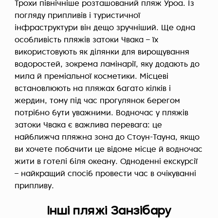
Трохи північніше розташований пляж Уроа. Із
погляду припливів і туристичної
інфраструктури він дещо зручніший. Ще одна
особливість пляжів затоки Чвака – їх
використовують як ділянки для вирощування
водоростей, зокрема ламінарії, яку додають до
мила й преміальної косметики. Місцеві
встановлюють на пляжах багато кілків і
жердин, тому під час прогулянок берегом
потрібно бути уважними. Водночас у пляжів
затоки Чвака є важлива перевага: це
найближча пляжна зона до Стоун-Тауна, якщо
ви хочете побачити це відоме місце й водночас
жити в готелі біля океану. Одноденні екскурсії
– найкращий спосіб провести час в очікуванні
припливу.
Інші пляжі Занзібару