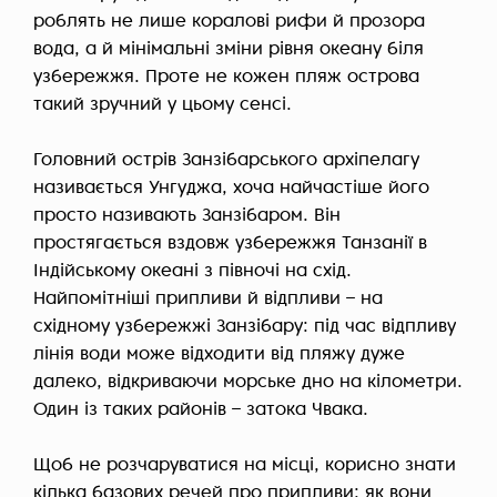
роблять не лише коралові рифи й прозора
вода, а й мінімальні зміни рівня океану біля
узбережжя. Проте не кожен пляж острова
такий зручний у цьому сенсі.
Головний острів Занзібарського архіпелагу
називається Унгуджа, хоча найчастіше його
просто називають Занзібаром. Він
простягається вздовж узбережжя Танзанії в
Індійському океані з півночі на схід.
Найпомітніші припливи й відпливи – на
східному узбережжі Занзібару: під час відпливу
лінія води може відходити від пляжу дуже
далеко, відкриваючи морське дно на кілометри.
Один із таких районів – затока Чвака.
Щоб не розчаруватися на місці, корисно знати
кілька базових речей про припливи: як вони