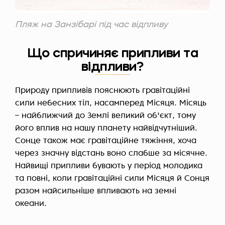
Пляж на Занзібарі під час відпливу
Що спричиняє припливи та
відпливи?
Природу припливів пояснюють гравітаційні
сили небесних тіл, насамперед Місяця. Місяць
– найближчий до Землі великий об'єкт, тому
його вплив на нашу планету найвідчутніший.
Сонце також має гравітаційне тяжіння, хоча
через значну відстань воно слабше за місячне.
Найвищі припливи бувають у період молодика
та повні, коли гравітаційні сили Місяця й Сонця
разом найсильніше впливають на земні
океани.