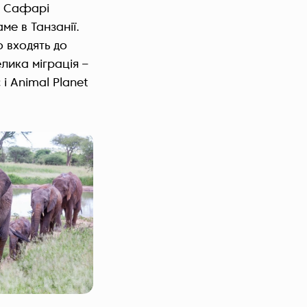
Сафарі
ме в Танзанії.
 входять до
лика міграція –
і Animal Planet