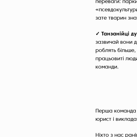
переваги: парки
«псевдокультури
зате тварин знач
✓ Танзанійці д
зазвичай вони д
роблять більше
працьовиті люди
команди.
Перша команда A
юрист і виклад
Ніхто з нас ран