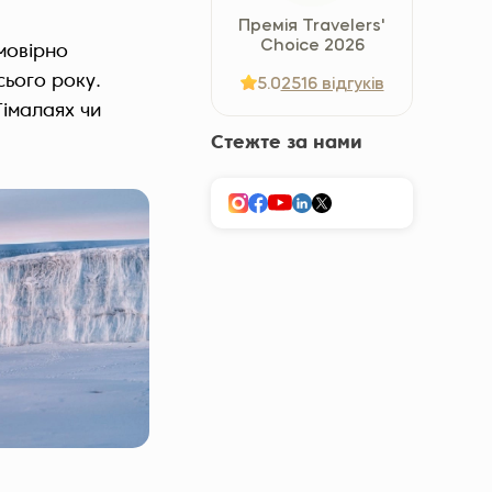
Україна (Українська)
Премія Travelers'
Choice 2026
мовірно
сього року.
5.0
2516 відгуків
Гімалаях чи
Стежте за нами