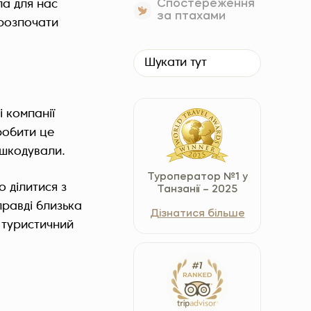
Спостереження
ла для нас
Czech Republic (Čeština)
за птахами
 розпочати
Danmark (Dansk)
Suomi (Suomi)
France (Français)
Deutschland (Deutsch)
і компанії
Italy (Italiano)
робити це
Latvia (Latviešu)
ошкодували.
Nederland (Nederlands)
Туроператор №1 у
North Macedonia (Македонски)
 ділитися з
Танзанії – 2025
Norway (Norsk)
равді близька
Дізнатися більше
Poland (Polski)
 туристичний
Россия (Русский)
España (Español)
Sverige (Svenska)
Schweiz (Deutsch)