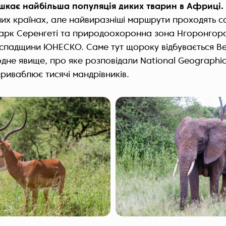
ешкає найбільша популяція диких тварин в Африці.
них країнах, але найвиразніші маршрути проходять са
арк Серенгеті та природоохоронна зона Нгоронгоро
 спадщини ЮНЕСКО. Саме тут щороку відбувається Ве
дне явище, про яке розповідали National Geographic 
риваблює тисячі мандрівників.