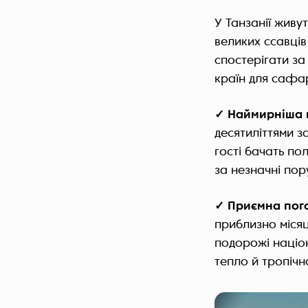
У Танзанії живут
великих ссавців
спостерігати за
країн для сафа
✓ Наймирніша 
десятиліттями з
гості бачать по
за незначні по
✓ Приємна пог
приблизно міся
подорожі націо
тепло й тропічн