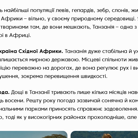
ь найбільші популяції левів, гепардів, зебр, слонів, 
 Африки – вільно, у своєму природному середовищі.
 тваринами там, де вони мешкають, Танзанія – одна 
рі в Африці.
країна Східної Африки.
Танзанія дуже стабільна й у
алишається мирною державою. Місцеві спільноти жив
ліцію переважно на дорогах, де вона регулює рух і
рушення, зокрема перевищення швидкості.
ода.
Дощі в Танзанії тривають лише кілька місяців нав
ць восени. Решту року погода зазвичай сонячна й к
нальними парками приносять справжнє задоволення
о, тоді як у високогірних районах прохолодніше, але