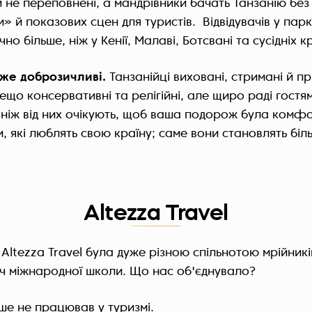
 не переповнені, а мандрівники бачать Танзанію без
» й показових сцен для туристів. Відвідувачів у пар
но більше, ніж у Кенії, Малаві, Ботсвані та сусідніх к
уже доброзичливі.
Танзанійці виховані, стримані й при
ещо консервативні та релігійні, але щиро раді гостям
, ніж від них очікують, щоб ваша подорож була комф
, які люблять свою країну; саме вони становлять біл
Altezza Travel
ltezza Travel була дуже різною спільнотою мрійників
ач міжнародної школи. Що нас об'єднувало?
іше не працював у туризмі.