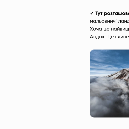
✓ Тут розташов
мальовничі лан
Хоча це найвища
Андах. Це єдине