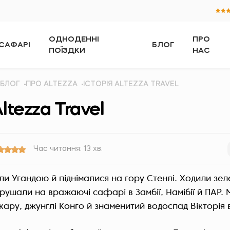
ОДНОДЕННІ
ПРО
САФАРІ
БЛОГ
ПОЇЗДКИ
НАС
БЛОГ
ПРО ALTEZZA
ІСТОРІЯ ALTEZZA TRAVEL
Altezza Travel
Час читання: 13 хв.
и Угандою й піднімалися на гору Стенлі. Ходили зе
ирушали на вражаючі сафарі в Замбії, Намібії й ПАР.
кару, джунглі Конго й знаменитий водоспад Вікторія 