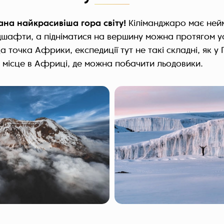
ана найкрасивіша гора світу!
Кіліманджаро має ней
дшафти, а підніматися на вершину можна протягом у
 точка Африки, експедиції тут не такі складні, як у 
 місце в Африці, де можна побачити льодовики.