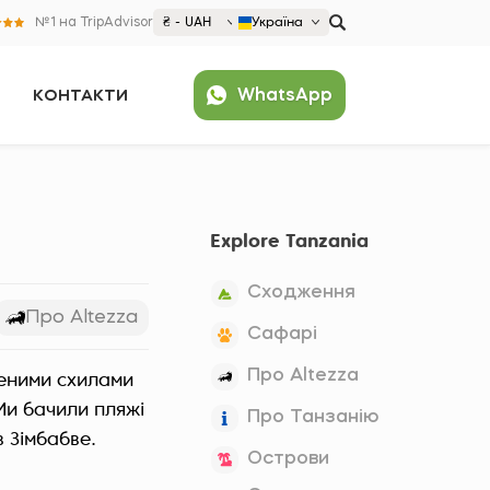
№1 на TripAdvisor
₴ - UAH
Україна
€ EUR
WhatsApp
КОНТАКТИ
£ GBP
₴ UAH
Популярні
$ USD
United States (English)
France (Français)
Explore Tanzania
Deutschland (Deutsch)
Nederland (Nederlands)
Сходження
España (Español)
Про Altezza
Сафарі
Americas
Про Altezza
леними схилами
Argentina (Español)
Asia
 Ми бачили пляжі
Про Танзанію
Brazil (Português)
Japan (Japanese)
в Зімбабве.
Europe
Острови
United States (English)
Croatia (Hrvatski)