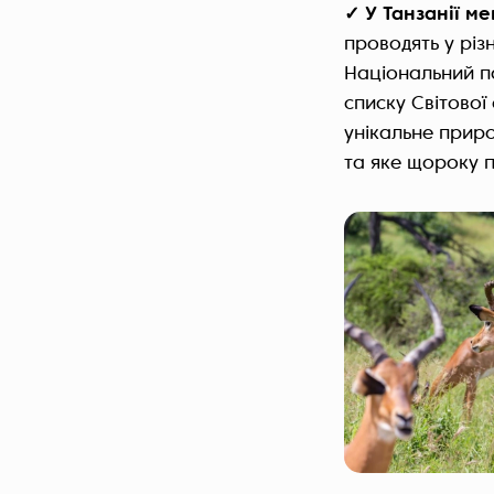
✓ У Танзанії м
проводять у різ
Національний п
списку Світової
унікальне приро
та яке щороку п