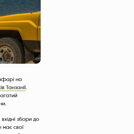
афарі на
ів Танзанії
.
багатий
ни.
 вхідні збори до
е має свої