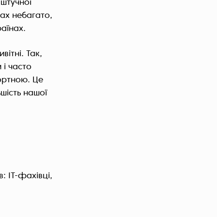
 штучної
ках небагато,
раїнах.
вітні. Так,
 і часто
ортною. Це
ьшість нашої
: IT-фахівці,