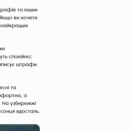
жирафів та інших
 Якщо ви хочете
з найкращих
же
уть спокійно;
 виписує штрафи
есні та
омфортна, а
. На узбережжі
 сонця вдосталь.