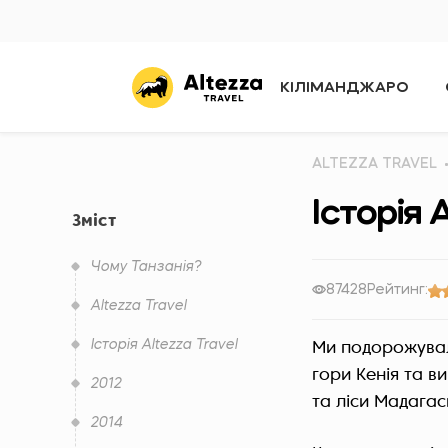
КІЛІМАНДЖАРО
ALTEZZA TRAVEL
Історія 
Зміст
Чому Танзанія?
87428
Рейтинг:
Altezza Travel
Історія Altezza Travel
Ми подорожувал
гори Кенія та в
2012
та ліси Мадагас
2014