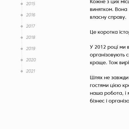
Кожне з цих міс
2015
винятком. Вона 
2016
власну справу.
2017
Це коротка істор
2018
У 2012 році ми 
2019
організовують 
2020
краще. Тож вирі
2021
Шлях не завжди 
гостями цією к
наша робота, і 
бізнес і організ