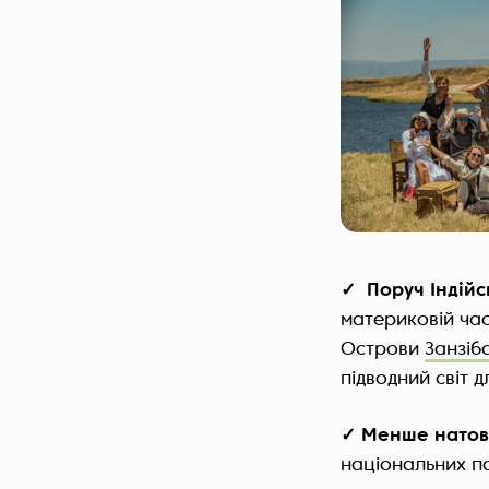
✓ Поруч Індійс
материковій час
Острови
Занзіб
підводний світ д
✓ Менше натовп
національних пар