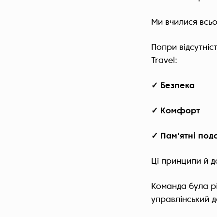
Ми вчилися всьо
Попри відсутніст
Travel:
✓ Безпека
✓ Комфорт
✓ Пам'ятні под
Ці принципи й д
Команда була рі
управлінський д