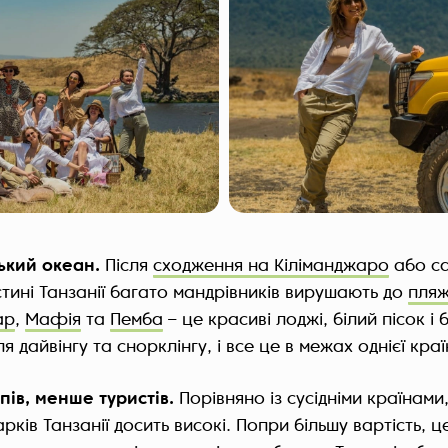
ький океан.
Після
сходження на Кіліманджаро
або с
тині Танзанії багато мандрівників вирушають до
пляж
ар
,
Мафія
та
Пемба
– це красиві лоджі, білий пісок і 
ля дайвінгу та снорклінгу, і все це в межах однієї краї
ів, менше туристів.
Порівняно із сусідніми країнами,
ків Танзанії досить високі. Попри більшу вартість, ц