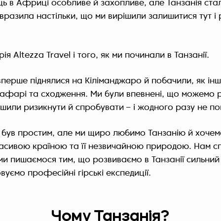
ць в Африці особливе й захопливе, але Танзанія ста
вразила настільки, що ми вирішили залишитися тут і
ія Altezza Travel і того, як ми починали в Танзанії.
вперше піднялися на Кіліманджаро й побачили, як інш
сафарі та сходження. Ми були впевнені, що можемо 
шили ризикнути й спробувати – і жодного разу не п
був простим, але ми щиро любимо Танзанію й хочемо
расивою країною та її незвичайною природою. Нам сп
ми пишаємося тим, що розвиваємо в Танзанії сильний
овуємо професійні гірські експедиції.
Чому Танзанія?