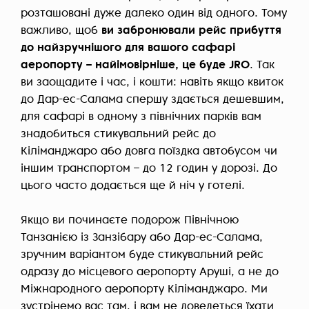
розташовані дуже далеко один від одного. Тому
важливо, щоб
ви
забронювали рейс прибуття
до найзручнішого для вашого сафарі
аеропорту – найімовірніше, це буде JRO
. Так
ви заощадите і час, і кошти: навіть якщо квиток
до Дар-ес-Салама спершу здається дешевшим,
для сафарі в одному з північних парків вам
знадобиться стикувальний рейс до
Кіліманджаро або довга поїздка автобусом чи
іншим транспортом – до 12 годин у дорозі. До
цього часто додається ще й ніч у готелі.
Якщо ви починаєте подорож Північною
Танзанією із Занзібару або Дар-ес-Салама,
зручним варіантом буде стикувальний рейс
одразу до місцевого аеропорту Аруші, а не до
Міжнародного аеропорту Кіліманджаро. Ми
зустрінемо вас там, і вам не доведеться їхати