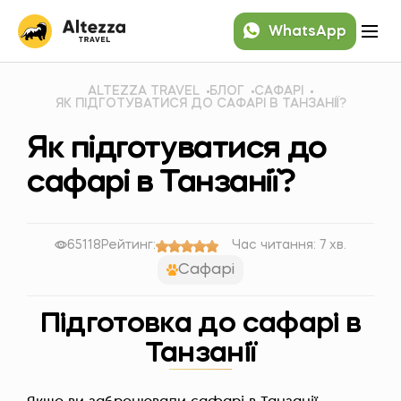
WhatsApp
ALTEZZA TRAVEL
БЛОГ
САФАРІ
ЯК ПІДГОТУВАТИСЯ ДО САФАРІ В ТАНЗАНІЇ?
Як підготуватися до
сафарі в Танзанії?
65118
Рейтинг:
Час читання: 7 хв.
Сафарі
Підготовка до сафарі в
Танзанії