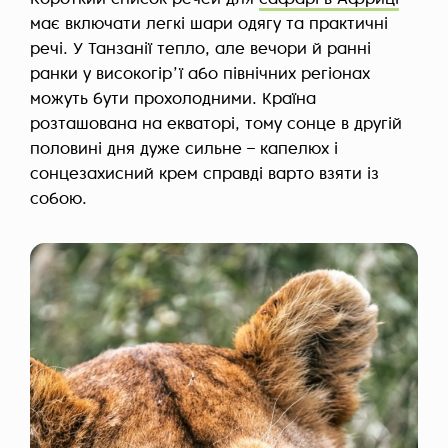
Короткий список речей для
сафарі в Африці
має включати легкі шари одягу та практичні
речі. У Танзанії тепло, але вечори й ранні
ранки у високогірʼї або північних регіонах
можуть бути прохолодними. Країна
розташована на екваторі, тому сонце в другій
половині дня дуже сильне – капелюх і
сонцезахисний крем справді варто взяти із
собою.