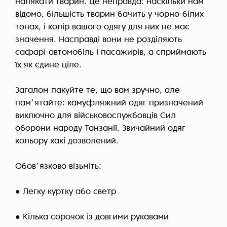
налякати тварин. Це неправда: наскільки нам
відомо, більшість тварин бачить у чорно-білих
тонах, і колір вашого одягу для них не має
значення. Насправді вони не розділяють
сафарі-автомобіль і пасажирів, а сприймають
їх як єдине ціле.
Загалом пакуйте те, що вам зручно, але
памʼятайте: камуфляжний одяг призначений
виключно для військовослужбовців Сил
оборони народу Танзанії. Звичайний одяг
кольору хакі дозволений.
Обовʼязково візьміть:
● Легку куртку або светр
● Кілька сорочок із довгими рукавами