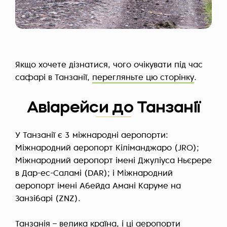
Якщо хочете дізнатися, чого очікувати під час
сафарі в Танзанії,
перегляньте цю сторінку
.
Авіарейси до Танзанії
У Танзанії є 3 міжнародні аеропорти:
Міжнародний аеропорт Кіліманджаро (JRO);
Міжнародний аеропорт імені Джуліуса Ньєрере
в Дар-ес-Саламі (DAR); і Міжнародний
аеропорт імені Абейда Амані Каруме на
Занзібарі (ZNZ).
Танзанія – велика країна, і ці аеропорти