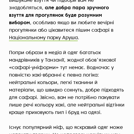
Вишукане взуття чи підбори вам не
знадобляться,
але добра пара зручного
взуття для прогулянок буде розумним
вибором
, особливо якщо ви любите вечірні
прогулянки або цікавитеся пішим сафарі в
Національному парку Аруша
.
Попри образи в медіа й одяг багатьох
мандрівників у Танзанії, жодної обовʼязкової
«сафарі-уніформи» тут немає. Водночас у
повністю хакі-вбранні є певна логіка:
нейтральні кольори, легкі тканини й
матеріали, що швидко сохнуть, добре підходять
для сафарі. Звісно, вам не потрібно пакувати
лише речі кольору хакі, але нейтральні відтінки
краще приховують пил і бруд на одязі.
Існує популярний міф, що яскравий одяг може