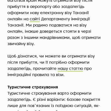
багатьох країн можуть отримати візу після
прибуття в аеропорту або заздалегідь
оформити нову електронну візу Танзанії
онлайн на
сайті
Департаменту імміграції
Танзанії. Ми радимо подаватися на візу
онлайн, інакше доведеться стояти в черзі
разом з іншими мандрівниками, щоб отримати
звичайну візу.
Щоб дізнатися, чи можете ви отримати візу
після прибуття, чи її потрібно оформити
заздалегідь, прочитайте
нашу статтю
про
імміграційні правила та візи.
Туристичне страхування
Туристичне страхування варто оформити
заздалегідь. Є різні варіанти: базове покриття
лише для повʼязаних із поїздкою ситуацій, як-