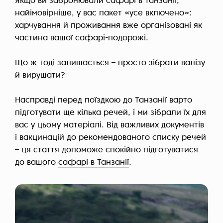
Якщо ви забронювали сафарі в Танзанії,
найімовірніше, у вас пакет «усе включено»:
харчування й проживання вже організовані як
частина вашої сафарі-подорожі.
Що ж тоді залишається – просто зібрати валізу
й вирушати?
Насправді перед поїздкою до Танзанії варто
підготувати ще кілька речей, і ми зібрали їх для
вас у цьому матеріалі. Від важливих документів
і вакцинацій до рекомендованого списку речей
– ця стаття допоможе спокійно підготуватися
до вашого
сафарі в Танзанії
.