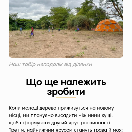
Наш табір неподалік від ділянки
Що ще належить
зробити
Коли молоді дерева приживуться на новому
місці, ми плануємо висадити між ними кущі,
щоб сформувати другий ярус рослинності.
Третім, найнижчим ярусом стануть трава й мох;