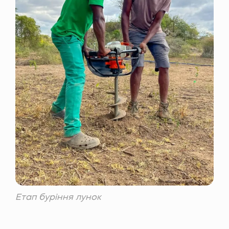
Етап буріння лунок