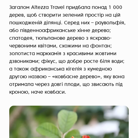
Загалом Altezza Travel придбала понад 1 000
дерев, щоб створити зелений простір на цій
пошкодженій ділянці. Серед них – раувольфія,
або південноафриканське хінне дерево;
спатодея, тюльпанове дерево з яскраво-
червоними квітами, схожими на фонтан;
золотиста маркхамія з красивими жовтими
дзвониками; фікус, що добре росте біля води;
а також африканська кігелія з кумедною
другою назвою – «ковбасне дерево», яку вона
отримала через довгі плоди, що звисають під
кроною, наче ковбаси.