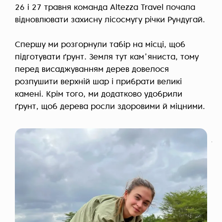
26 і 27 травня команда Altezza Travel почала
відновлювати захисну лісосмугу річки Рундугай.
Спершу ми розгорнули табір на місці, щоб
підготувати ґрунт. Земля тут камʼяниста, тому
перед висаджуванням дерев довелося
розпушити верхній шар і прибрати великі
камені. Крім того, ми додатково удобрили
ґрунт, щоб дерева росли здоровими й міцними.
..