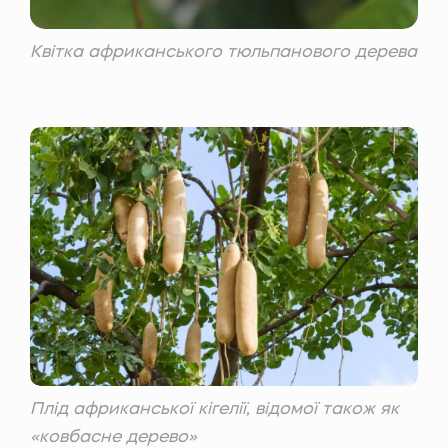
Квітка африканського тюльпанового дерева
Плід африканської кігелії, відомої також як
«ковбасне дерево»