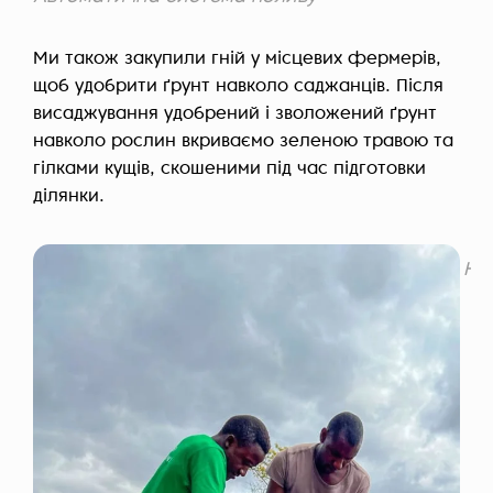
Ми також закупили гній у місцевих фермерів,
щоб удобрити ґрунт навколо саджанців. Після
висаджування удобрений і зволожений ґрунт
навколо рослин вкриваємо зеленою травою та
гілками кущів, скошеними під час підготовки
ділянки.
На