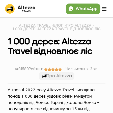
WhatsApp
ALTEZZA TRAVEL
БЛОГ
ПРО ALTEZZA
1 000 ДЕРЕВ: ALTEZZA TRAVEL ВІДНОВЛЮЄ ЛІС
1 000 дерев: Altezza
Travel відновлює ліс
31589
Рейтинг:
Час читання: 3 хв.
Про Altezza
У травні 2022 року Altezza Travel висадила
понад 1 000 дерев уздовж річки Рундугай
неподалік від Чемки. Гарячі джерела Чемка –
популярне місце відпочинку за 15 км від