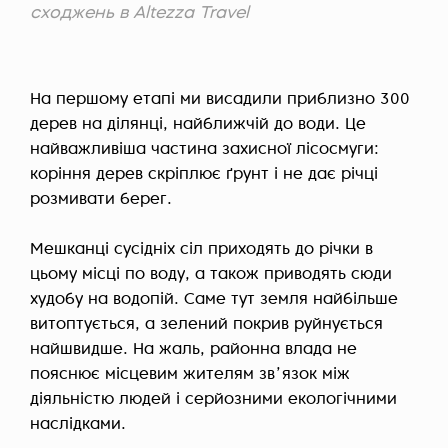
сходжень в Altezza Travel
На першому етапі ми висадили приблизно 300
дерев на ділянці, найближчій до води. Це
найважливіша частина захисної лісосмуги:
коріння дерев скріплює ґрунт і не дає річці
розмивати берег.
Мешканці сусідніх сіл приходять до річки в
цьому місці по воду, а також приводять сюди
худобу на водопій. Саме тут земля найбільше
витоптується, а зелений покрив руйнується
найшвидше. На жаль, районна влада не
пояснює місцевим жителям звʼязок між
діяльністю людей і серйозними екологічними
наслідками.