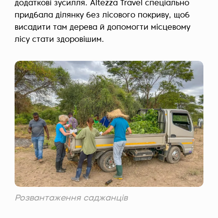
додаткові зусилля. Altezza Travel спеціально
придбала ділянку без лісового покриву, щоб
висадити там дерева й допомогти місцевому
лісу стати здоровішим.
Розвантаження саджанців