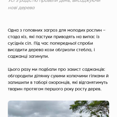
Усі з радістю провели день, висаджуючи
нові дерева
Одна з головних загроз для молодих рослин –
стада кіз, які пастухи приводять на випас із
сусідніх сіл. Під час попередньої спроби
висадити дерева кози обгризли стебла, і
саджанці загинули.
Цього разу ми подбали про захист саджанців:
обгородили ділянку сухими колючими гілками й
залишили в таборі охоронців, які відганятимуть
тварин протягом першого року росту дерев.