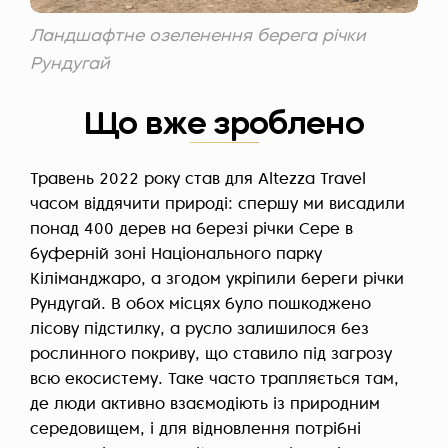
Ландшафтне озеленення берега річки
Рундугай
Що вже зроблено
Травень 2022 року став для Altezza Travel
часом віддячити природі: спершу ми висадили
понад 400 дерев на березі річки Сере в
буферній зоні Національного парку
Кіліманджаро, а згодом укріпили береги річки
Рундугай. В обох місцях було пошкоджено
лісову підстилку, а русло залишилося без
рослинного покриву, що ставило під загрозу
всю екосистему. Таке часто трапляється там,
де люди активно взаємодіють із природним
середовищем, і для відновлення потрібні