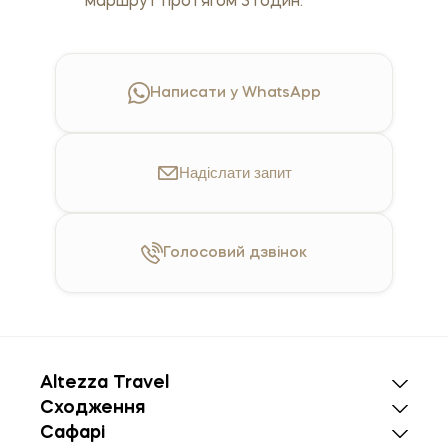
маршрут протягом 3 годин.
Написати у WhatsApp
Надіслати
запит
Голосовий
дзвінок
Altezza Travel
Сходження
Сафарі