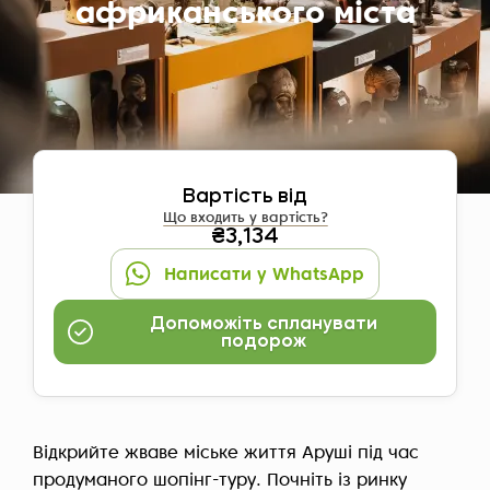
африканського міста
Вартість від
Що входить у вартість?
₴3,134
Написати у WhatsApp
Допоможіть спланувати
подорож
Відкрийте жваве міське життя Аруші під час
продуманого шопінг-туру. Почніть із ринку