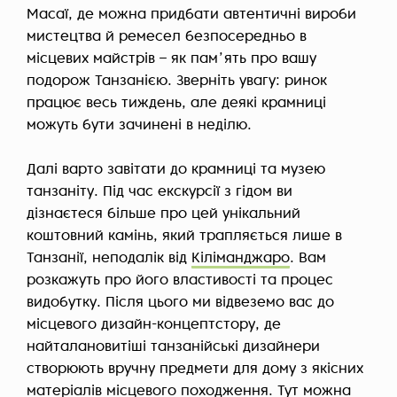
Масаї, де можна придбати автентичні вироби
мистецтва й ремесел безпосередньо в
місцевих майстрів – як памʼять про вашу
подорож Танзанією. Зверніть увагу: ринок
працює весь тиждень, але деякі крамниці
можуть бути зачинені в неділю.
Далі варто завітати до крамниці та музею
танзаніту. Під час екскурсії з гідом ви
дізнаєтеся більше про цей унікальний
коштовний камінь, який трапляється лише в
Танзанії, неподалік від
Кіліманджаро
. Вам
розкажуть про його властивості та процес
видобутку. Після цього ми відвеземо вас до
місцевого дизайн-концептстору, де
найталановитіші танзанійські дизайнери
створюють вручну предмети для дому з якісних
матеріалів місцевого походження. Тут можна