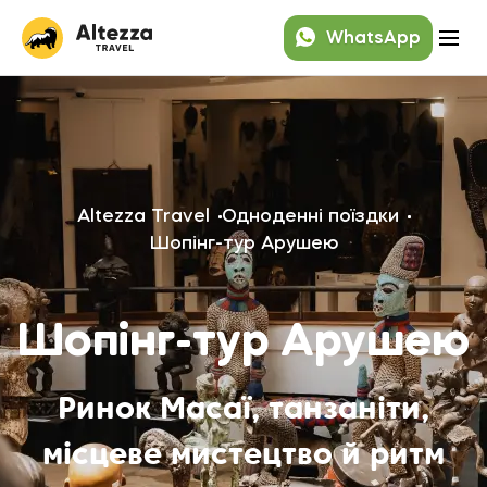
WhatsApp
Altezza Travel
Одноденні поїздки
Шопінг-тур Арушею
Шопінг-тур Арушею
Ринок Масаї, танзаніти,
місцеве мистецтво й ритм