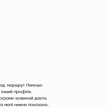
клад, маршрут Лемошо
и інший профіль
рограми зазвичай дають
 На мапі нижче показано,