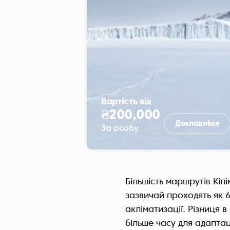
Вартість від
₴200,000
Докладніше
За особу
Більшість маршрутів Кі
зазвичай проходять як 6
акліматизації. Різниця 
більше часу для адаптац