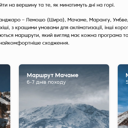
йти на вершину та те, як минатимуть дні на горі.
анджаро – Лемошо (Шира), Мачаме, Марангу, Умбве, 
хіші, з кращими умовами для акліматизації, інші коротш
яються маршрути, який вигляд має кожна програма та
 найкомфортніше сходження.
Маршрут Мачаме
6-7 днів походу