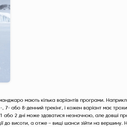
ліманджаро мають кілька варіантів програми. Напри
-, 7- або 8-денний трекінг, і кожен варіант має трох
в 1 або 2 дні може здаватися незначною, але довші п
ії до висоти, а отже – вищі шанси зійти на вершину.