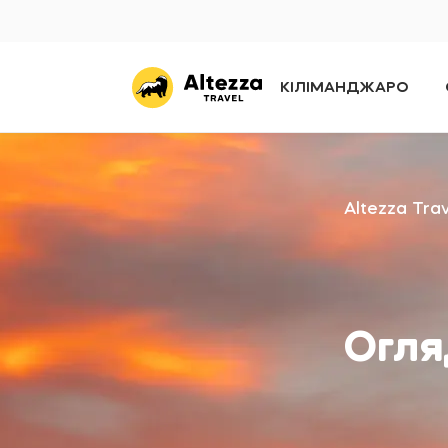
КІЛІМАНДЖАРО
Altezza Tra
Огля