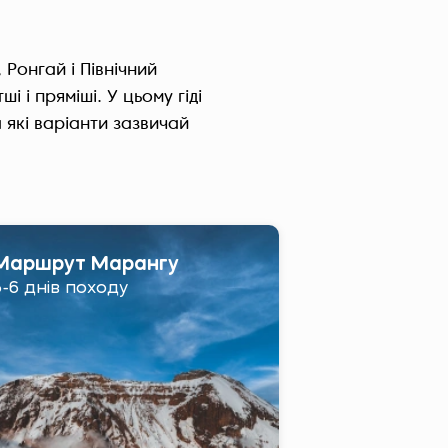
Україна (Українська)
Ронгай і Північний
і і пряміші. У цьому гіді
 які варіанти зазвичай
Маршрут Марангу
5-6 днів походу