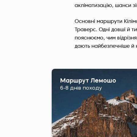
акліматизацію, шанси зі
Основні маршрути Кілім
Траверс. Одні довші й ти
пояснюємо, чим відрізн
дають найбезпечніше й
Маршрут Лемошо
6-8 днів походу