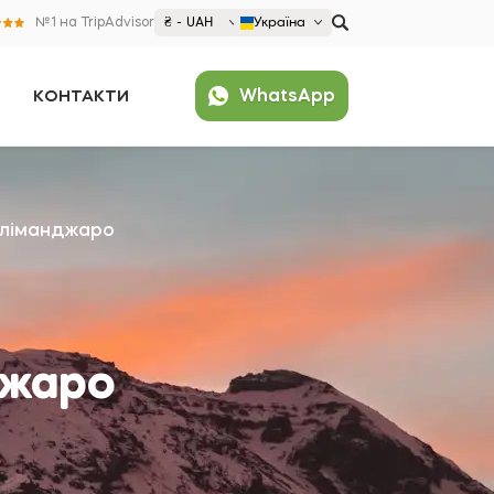
№1 на TripAdvisor
₴ - UAH
Україна
€ EUR
WhatsApp
КОНТАКТИ
£ GBP
₴ UAH
Популярні
$ USD
United States (English)
France (Français)
іліманджаро
Deutschland (Deutsch)
Nederland (Nederlands)
España (Español)
Americas
джаро
Argentina (Español)
Asia
Brazil (Português)
Japan (Japanese)
Europe
United States (English)
Croatia (Hrvatski)