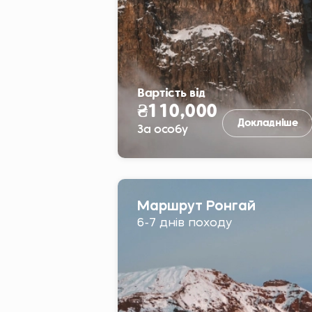
Вартість від
₴110,000
Докладніше
За особу
Маршрут Ронгай
6-7 днів походу