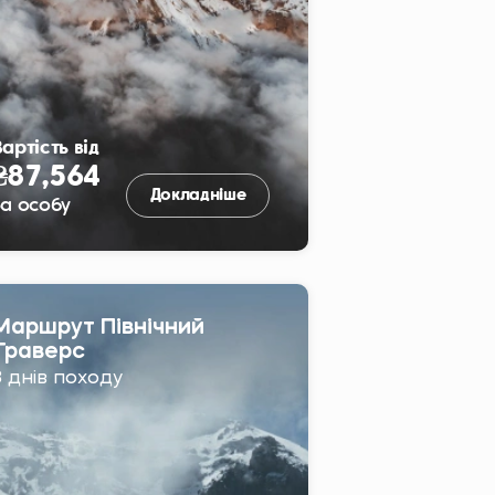
артість від
₴87,564
Докладніше
За особу
Маршрут Північний
Траверс
8 днів походу