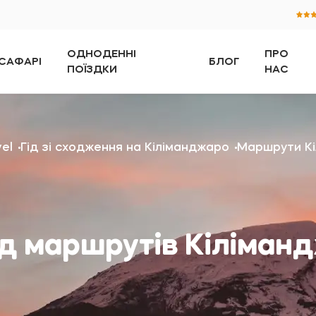
ОДНОДЕННІ
ПРО
САФАРІ
БЛОГ
ПОЇЗДКИ
НАС
vel
Гід зі сходження на Кіліманджаро
Маршрути К
д маршрутів Кіліман