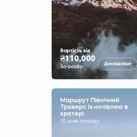
Вартість від
₴110,000
Докладніше
За особу
Маршрут Північний
Траверс із ночівлею в
кратері
10 днів походу