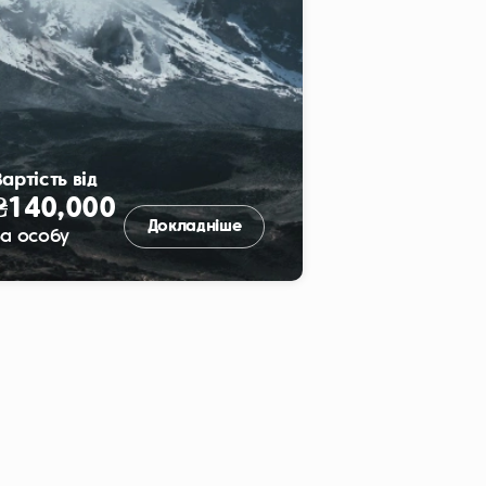
артість від
₴140,000
Докладніше
За особу