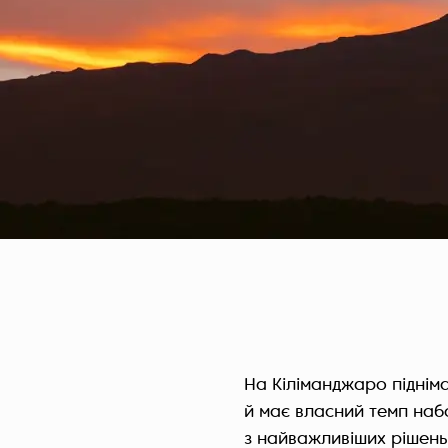
На Кіліманджаро піднім
й має власний темп набо
з найважливіших рішень