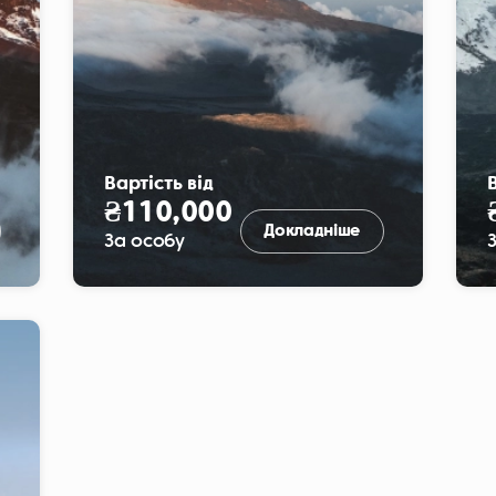
Вартість від
В
₴110,000
Докладніше
За особу