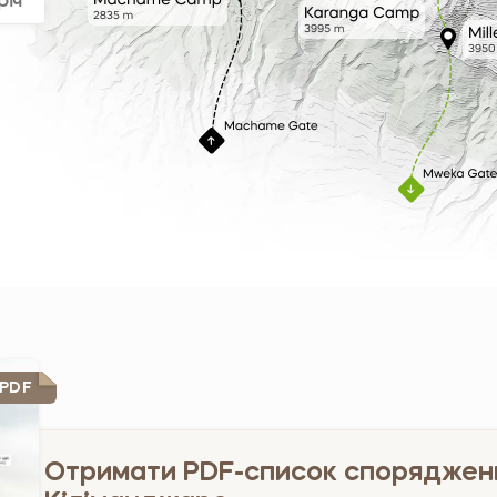
річ
PDF
Отримати PDF-список споряджен