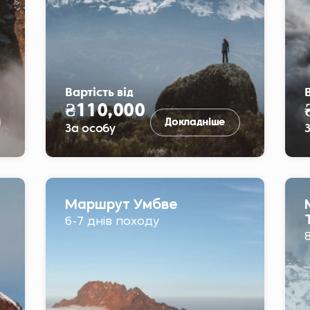
Вартість від
В
₴110,000
Докладніше
За особу
Маршрут Умбве
6-7 днів походу