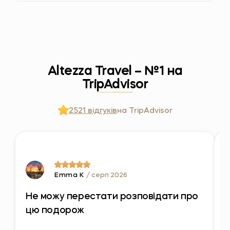
Altezza Travel – №1 на
TripAdvisor
2521 відгуків
на TripAdvisor
Emma K
/ серп 2026
Не можу перестати розповідати про
С
цю подорож
ж