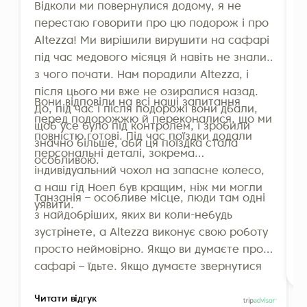
Відколи ми повернулися додому, я не
Д
перестаю говорити про цю подорож і про
с
Altezza! Ми вирішили вирушити на сафарі
і
під час медового місяця й навіть не знали,
н
з чого почати. Нам порадили Altezza, і
в
після цього ми вже не озиралися назад.
Т
Вони відповіли на всі наші запитання
Н
До, під час і після подорожі вони дбали,
перед подорожжю й переконалися, що ми
в
щоб усе було під контролем, і зробили
повністю готові. Під час поїздки додали
п
значно більше, аби ця поїздка стала
персональні деталі, зокрема
і
особливою.
індивідуальний чохол на запасне колесо,
з
а наш гід Ноел був кращим, ніж ми могли
Танзанія – особливе місце, люди там одні
Я
уявити.
з найдобріших, яких ви коли-небудь
ш
зустрінете, а Altezza виконує свою роботу
просто неймовірно. Якщо ви думаєте про
Ч
сафарі – їдьте. Якщо думаєте звернутися
до Altezza – звертайтеся. Ми вже не
Читати відгук
можемо дочекатися повернення!