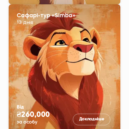
Сафарі-тур «Simba»
13 днів
Від
₴260,000
Докладніше
за особу