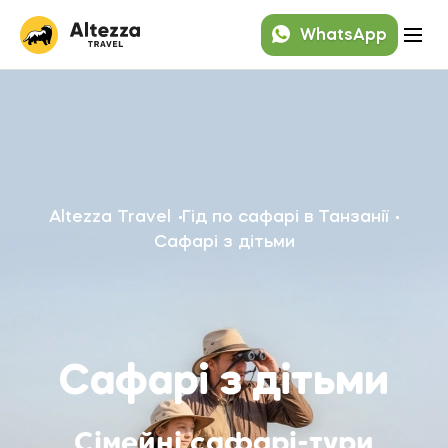
WhatsApp
Altezza Travel
Гід по сафарі в Танзанії
Сафарі з дітьми
Сафарі з дітьми
Сімейні сафарі-тури