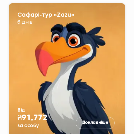
Сафарі-тур «Zazu»
6 днів
Від
₴91,772
Докладніше
за особу