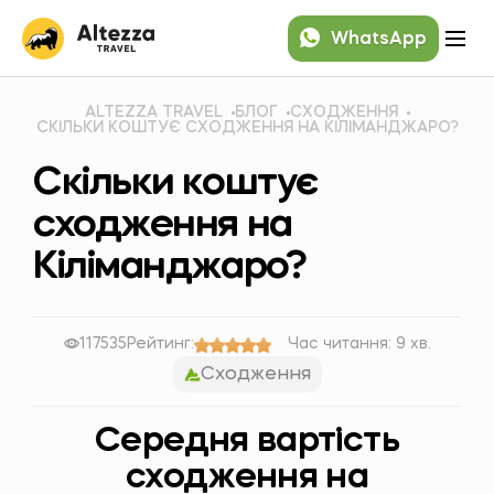
WhatsApp
ALTEZZA TRAVEL
БЛОГ
СХОДЖЕННЯ
СКІЛЬКИ КОШТУЄ СХОДЖЕННЯ НА КІЛІМАНДЖАРО?
Скільки коштує
сходження на
Кіліманджаро?
117535
Рейтинг:
Час читання: 9 хв.
Сходження
Середня вартість
сходження на