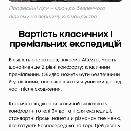
Професійні гіди – ключ до безпечного
підйому на вершину Кіліманджаро
Вартість класичних і
преміальних експедицій
Більшість операторів, зокрема Altezza, мають
щонайменше 2 рівні комфорту: класичний і
преміальний. Обидва можуть бути безпечними
й успішними, але відрізняються умовами до, під
час і після сходження.
Класичні сходження зазвичай включають
комфортні готелі 3* до та після експедиції,
стандартні гірські намети й різноманітне меню,
яке готують безпосередньо на горі. Цей рівень