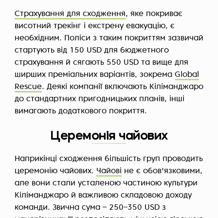
Страхування для сходження
, яке покриває
висотний трекінг і екстрену евакуацію, є
необхідним. Поліси з таким покриттям зазвичай
стартують від 150 USD для бюджетного
страхування й сягають 550 USD та вище для
ширших преміальних варіантів, зокрема
Global
Rescue
. Деякі компанії включають Кіліманджаро
до стандартних пригодницьких планів, інші
вимагають додаткового покриття.
Церемонія чайових
Наприкінці сходження більшість груп проводить
церемонію чайових.
Чайові
не є обов'язковими,
але вони стали усталеною частиною культури
Кіліманджаро й важливою складовою доходу
команди. Звична сума – 250–350 USD з