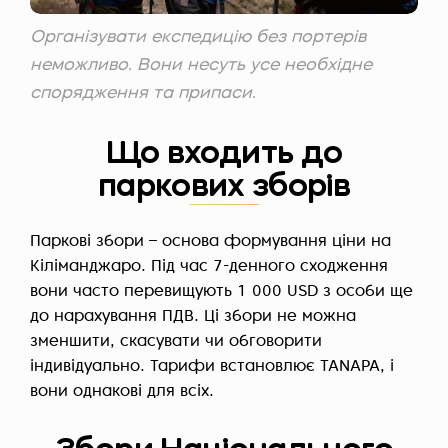
Організувати експедицію без портерів
неможливо. Вони несуть усе необхідне
спорядження та припаси.
Що входить до
паркових зборів
Паркові збори – основа формування ціни на
Кіліманджаро. Під час 7-денного сходження
вони часто перевищують 1 000 USD з особи ще
до нарахування ПДВ. Ці збори не можна
зменшити, скасувати чи обговорити
індивідуально. Тарифи встановлює TANAPA, і
вони однакові для всіх.