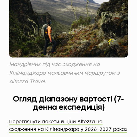
Мандрівник під час сходження на
Кіліманджаро мальовничим маршрутом з
Altezza Travel.
Огляд діапазону вартості (7-
денна експедиція)
Переглянути пакети й ціни Altezza на
сходження на Кіліманджаро у 2026–2027 роках