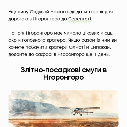
Ущелину Олдувай можна відвідати того ж дня
дорогою з Нгоронгоро до
Серенгеті
.
Нагір'я Нгоронгоро має чимало цікавих місць,
окрім головного кратера. Якщо разом із ним ви
хочете побачити кратери Олмоті й Емпакай,
додайте до сафарі в Нгоронгоро ще 1 день.
Злітно-посадкові смуги в
Нгоронгоро