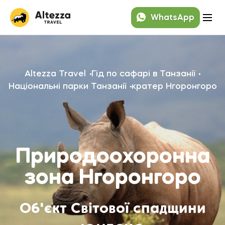
WhatsApp
Altezza Travel
Гід по сафарі в Танзанії
Національні парки Танзанії
кратер Нгоронгоро
Природоохоронна
зона Нгоронгоро
Об'єкт Світової спадщини