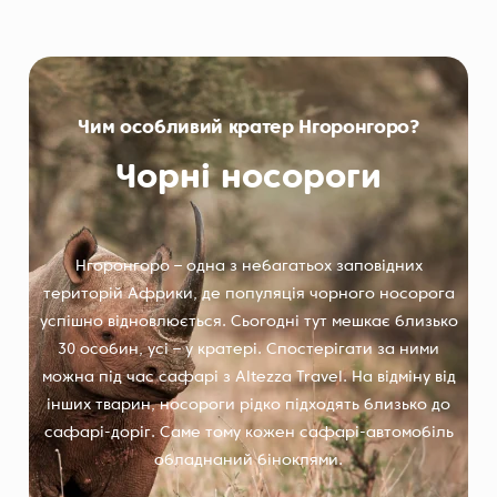
Чим особливий кратер Нгоронгоро?
Чорні носороги
Нгоронгоро – одна з небагатьох заповідних
територій Африки, де популяція чорного носорога
успішно відновлюється. Сьогодні тут мешкає близько
30 особин, усі – у кратері. Спостерігати за ними
можна під час сафарі з Altezza Travel. На відміну від
інших тварин, носороги рідко підходять близько до
сафарі-доріг. Саме тому кожен сафарі-автомобіль
обладнаний біноклями.