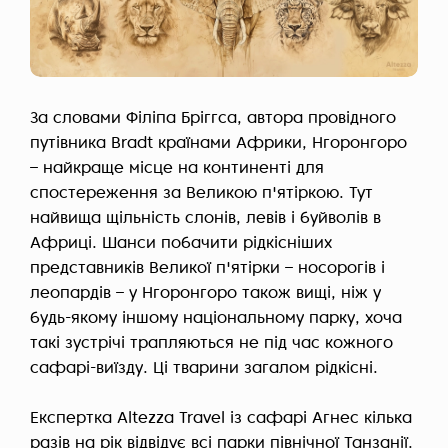
За словами Філіпа Бріггса, автора провідного
путівника Bradt країнами Африки, Нгоронгоро
– найкраще місце на континенті для
спостереження за Великою п'ятіркою. Тут
найвища щільність слонів, левів і буйволів в
Африці. Шанси побачити рідкісніших
представників Великої п'ятірки – носорогів і
леопардів – у Нгоронгоро також вищі, ніж у
будь-якому іншому національному парку, хоча
такі зустрічі трапляються не під час кожного
сафарі-виїзду. Ці тварини загалом рідкісні.
Експертка Altezza Travel із сафарі Агнес кілька
разів на рік відвідує всі парки північної Танзанії.