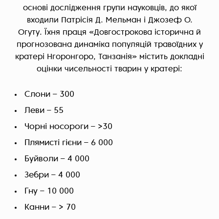
основі дослідження групи науковців, до якої
входили Патрісія Д. Мельман і Джозеф О.
Огуту. Їхня праця «Довгострокова історична й
прогнозована динаміка популяцій травоїдних у
кратері Нгоронгоро, Танзанія» містить докладні
оцінки чисельності тварин у кратері:
Слони – 300
Леви – 55
Чорні носороги – >30
Плямисті гієни – 6 000
Буйволи – 4 000
Зебри – 4 000
Гну – 10 000
Канни – > 70