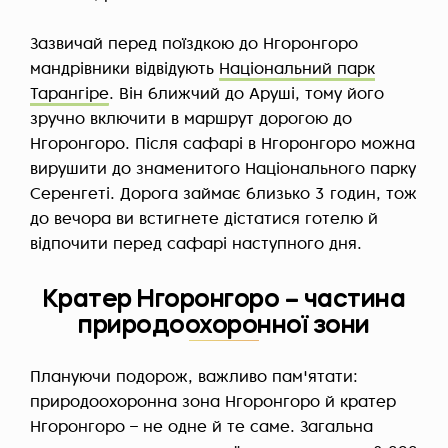
Зазвичай перед поїздкою до Нгоронгоро
мандрівники відвідують
Національний парк
Тарангіре
. Він ближчий до Аруші, тому його
зручно включити в маршрут дорогою до
Нгоронгоро. Після сафарі в Нгоронгоро можна
вирушити до знаменитого Національного парку
Серенгеті. Дорога займає близько 3 годин, тож
до вечора ви встигнете дістатися готелю й
відпочити перед сафарі наступного дня.
Кратер Нгоронгоро – частина
природоохоронної зони
Плануючи подорож, важливо пам'ятати:
природоохоронна зона Нгоронгоро й кратер
Нгоронгоро – не одне й те саме. Загальна