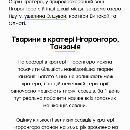
Окрім кратера, у природоохоронній зоні
Нгоронгоро є й інші цікаві місця, зокрема озеро
Ндуту,
ущелина Олдувай
, кратери Емпакай та
Олмоті.
Тварини в кратері Нгоронгоро,
Танзанія
На сафарі в кратері Нгоронгоро можна
побачити більшість найвідоміших тварин
Танзанії. Багато з них не залишають меж
кратера, і на цій невеликій території
одночасно мешкають тисячі ссавців. За 1 день
тут реально побачити майже всіх головних
мешканців савани.
Оцінку кількості великих ссавців у кратері
Нгоронгоро станом на 2020 рік зроблено на