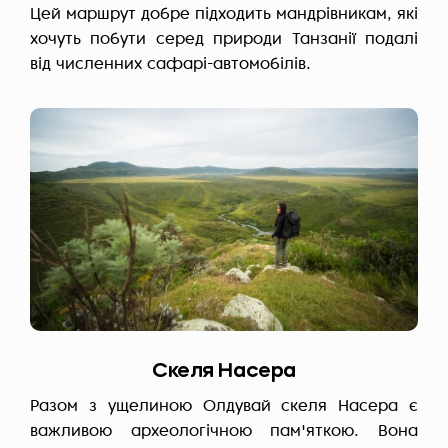
Цей маршрут добре підходить мандрівникам, які
хочуть побути серед природи Танзанії подалі
від численних сафарі-автомобілів.
Скеля Насера
Разом з ущелиною Олдувай скеля Насера є
важливою археологічною пам'яткою. Вона