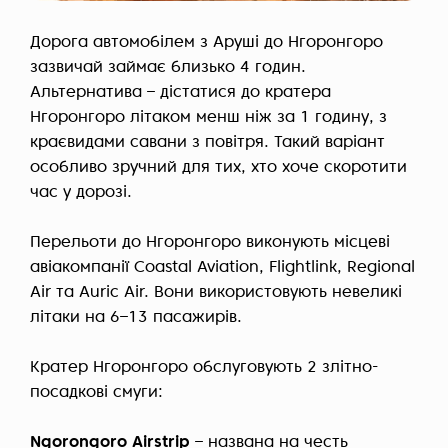
Дорога автомобілем з Аруші до Нгоронгоро
зазвичай займає близько 4 годин.
Альтернатива – дістатися до кратера
Нгоронгоро літаком менш ніж за 1 годину, з
краєвидами савани з повітря. Такий варіант
особливо зручний для тих, хто хоче скоротити
час у дорозі.
Перельоти до Нгоронгоро виконують місцеві
авіакомпанії Coastal Aviation, Flightlink, Regional
Air та Auric Air. Вони використовують невеликі
літаки на 6–13 пасажирів.
Кратер Нгоронгоро обслуговують 2 злітно-
посадкові смуги:
Ngorongoro Airstrip
– названа на честь