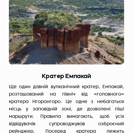
Кратер Емпакай
Ще один давній вулканічний кратер, Емпакай,
розташований на північ від «головного»
кратера Нгоронгоро. Це одне з небагатьох
місць у заповідній зоні, де дозволені піші
маршрути. Правила вимагають, щоб усіх
відвідувачів супроводжував озброєний
рейнджер. Посеред кратера лежить