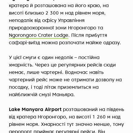
кратера й розташована на його краю, на
висоті близько 2 300 м над рівнем моря,
неподалік від офісу Управління
природоохоронної зони Нгоронгоро та
Ngorongoro Crater Lodge
. Після прибуття
сафарі-виїзд можна розпочати майже одразу.
У цієї смуги є один недолік – постійна
хмарність. Через це регулярних рейсів сюди
немає, лише чартерні. Водночас навіть
чартерний рейс може не отримати дозволу на
посадку, і тоді літак приземлиться на
найближчій смузі Маньяра.
Lake Manyara Airport
розташований на південь
від кратера Нгоронгоро, на висоті 1 260 м над
рівнем моря. Хмарності тут значно менше, тому
аеропорт приймає регулярні рейси. Він