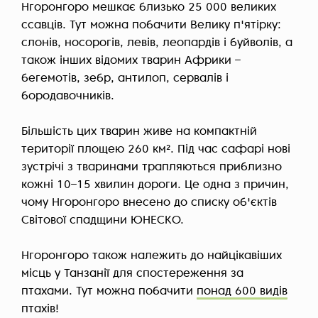
Нгоронгоро мешкає близько 25 000 великих
ссавців. Тут можна побачити Велику п'ятірку:
слонів, носорогів, левів, леопардів і буйволів, а
також інших відомих тварин Африки –
бегемотів, зебр, антилоп, сервалів і
бородавочників.
Більшість цих тварин живе на компактній
території площею 260 км². Під час сафарі нові
зустрічі з тваринами трапляються приблизно
кожні 10–15 хвилин дороги. Це одна з причин,
чому Нгоронгоро внесено до списку об'єктів
Світової спадщини ЮНЕСКО.
Нгоронгоро також належить до найцікавіших
місць у Танзанії для спостереження за
птахами. Тут можна побачити
понад 600 видів
птахів!