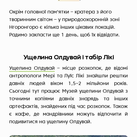
Окрім головної пам'ятки – кратера з його
тваринним світом – у природоохоронній зоні
Нгоронгоро є кілька інших цікавих локацій.
Радимо закласти ще 1 день, щоб їх відвідати.
Ущелина Олдувай і табір Лікі
Ущелина Олдувай
– місце розкопок, де відомі
антропологи Мері та Луїс Лікі знайшли рештки
давніх людей віком 1,5–2 мільйони років.
Сьогодні тут працює Музей ущелини Олдувай з
точними копіями давніх знарядь та інших
артефактів, знайдених під час розкопок. Також
є кафе, де мандрівники можуть відпочити й
подивитися на ущелину Олдувай.