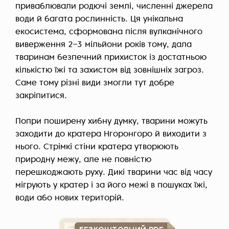
приваблювали родючі землі, численні джерела
води й багата рослинність. Ця унікальна
екосистема, сформована після вулканічного
виверження 2–3 мільйони років тому, дала
тваринам безпечний прихисток із достатньою
кількістю їжі та захистом від зовнішніх загроз.
Саме тому різні види змогли тут добре
закріпитися.
Попри поширену хибну думку, тварини можуть
заходити до кратера Нгоронгоро й виходити з
нього. Стрімкі стіни кратера утворюють
природну межу, але не повністю
перешкоджають руху. Дикі тварини час від часу
мігрують у кратер і за його межі в пошуках їжі,
води або нових територій.