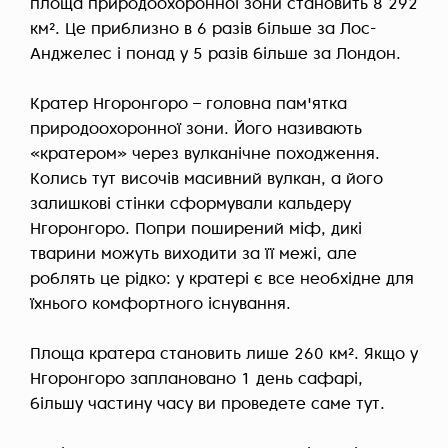
площа природоохоронної зони становить 8 292
км². Це приблизно в 6 разів більше за Лос-
Анджелес і понад у 5 разів більше за Лондон.
Кратер Нгоронгоро – головна пам'ятка
природоохоронної зони. Його називають
«кратером» через вулканічне походження.
Колись тут височів масивний вулкан, а його
залишкові стінки сформували кальдеру
Нгоронгоро. Попри поширений міф, дикі
тварини можуть виходити за її межі, але
роблять це рідко: у кратері є все необхідне для
їхнього комфортного існування.
Площа кратера становить лише 260 км². Якщо у
Нгоронгоро заплановано 1 день сафарі,
більшу частину часу ви проведете саме тут.