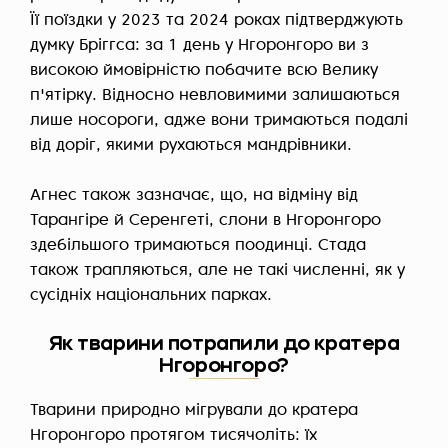
Її поїздки у 2023 та 2024 роках підтверджують
думку Бріггса: за 1 день у Нгоронгоро ви з
високою ймовірністю побачите всю Велику
п'ятірку. Відносно невловимими залишаються
лише носороги, адже вони тримаються подалі
від доріг, якими рухаються мандрівники.
Агнес також зазначає, що, на відміну від
Тарангіре й Серенгеті, слони в Нгоронгоро
здебільшого тримаються поодинці. Стада
також трапляються, але не такі численні, як у
сусідніх національних парках.
Як тварини потрапили до кратера
Нгоронгоро?
Тварини природно мігрували до кратера
Нгоронгоро протягом тисячоліть: їх