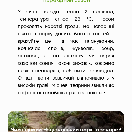
Перехідний сезон
У січні погода тепла й сонячна,
температура сягає 28 °C. Часом
проходять короткі грози. На новорічні
свята в парку досить багато гостей –
врахуйте це під час планування.
Водночас слонів, буйволів, зебр,
антилоп, а на світанку чи перед
заходом сонця також хижаків, зокрема
левів і леопардів, побачити нескладно.
Опівдні вони зазвичай відпочивають у
високій траві. Місцеві тварини звикли до
сафарі-автомобілів і рідко ховаються.
Чим відомий Національний парк Тарангіре?