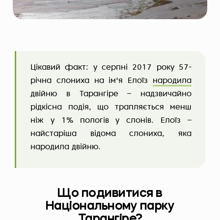
Цікавий факт: у серпні 2017 року 57-
річна слониха на ім'я Елоїз
народила
двійню в Тарангіре – надзвичайно
рідкісна подія, що трапляється менш
ніж у 1% пологів у слонів. Елоїз –
найстаріша відома слониха, яка
народила двійню.
Що подивитися в
Національному парку
Тарангіре?