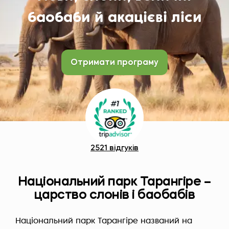
баобаби й акацієві ліси
Отримати програму
2521 відгуків
Національний парк Тарангіре –
царство слонів і баобабів
Національний парк Тарангіре названий на