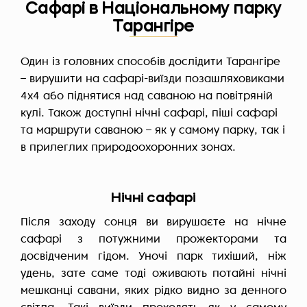
Сафарі в Національному парку
Тарангіре
Один із головних способів дослідити Тарангіре
– вирушити на сафарі-виїзди позашляховиками
4x4 або піднятися над саваною на повітряній
кулі. Також доступні нічні сафарі, піші сафарі
та маршрути саваною – як у самому парку, так і
в прилеглих природоохоронних зонах.
Нічні сафарі
Після заходу сонця ви вирушаєте на нічне
сафарі з потужними прожекторами та
досвідченим гідом. Уночі парк тихіший, ніж
удень, зате саме тоді оживають потайні нічні
мешканці савани, яких рідко видно за денного