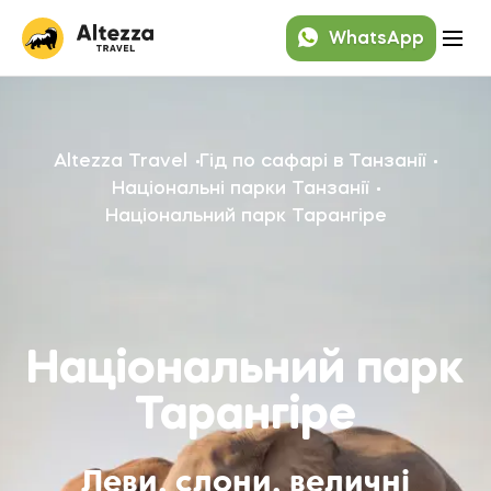
WhatsApp
Altezza Travel
Гід по сафарі в Танзанії
Національні парки Танзанії
Національний парк Тарангіре
Національний парк
Тарангіре
Леви, слони, величні