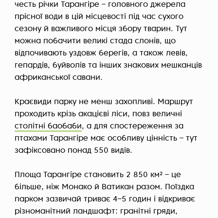
честь річки Тарангіре – головного джерела
прісної води в цій місцевості під час сухого
сезону й важливого місця збору тварин. Тут
можна побачити великі стада слонів, що
відпочивають уздовж берегів, а також левів,
гепардів, буйволів та інших знакових мешканців
африканської савани.
Краєвиди парку не менш захопливі. Маршрут
проходить крізь акацієві ліси, повз величні
столітні баобаби
, а для спостереження за
птахами Тарангіре має особливу цінність – тут
зафіксовано понад 550 видів.
Площа Тарангіре становить 2 850 км² – це
більше, ніж Монако й Ватикан разом. Поїздка
парком зазвичай триває 4–5 годин і відкриває
різноманітний ландшафт: гранітні гряди,