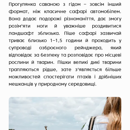
Прогулянка саваною з гідом – зовсім інший
формат, ніж класичне сафарі автомобілем.
Вона додає подорожі різноманіття, дає змогу
розім'яти ноги й уважніше роздивитися
ландшафт зблизька. Піше сафарі зазвичай
триває близько 1–1,5 години й проходить у
супроводі озброєного рейнджера, який
відповідає за безпеку та розповідає про місцеві
рослини й тварин. Пішки великі дикі тварини
трапляються рідше, зате з'являється більше
можливостей спостерігати птахів і дрібніших
мешканців у природному середовищі.