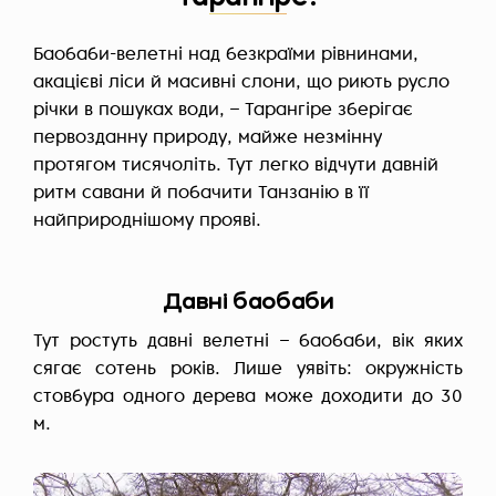
Баобаби-велетні над безкраїми рівнинами,
акацієві ліси й масивні слони, що риють русло
річки в пошуках води, – Тарангіре зберігає
первозданну природу, майже незмінну
протягом тисячоліть. Тут легко відчути давній
ритм савани й побачити Танзанію в її
найприроднішому прояві.
Давні баобаби
Тут ростуть давні велетні – баобаби, вік яких
сягає сотень років. Лише уявіть: окружність
стовбура одного дерева може доходити до 30
м.