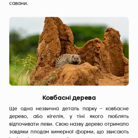
савани.
Ковбасні дерева
Ще одна незвична деталь парку – ковбасне
дерево, або кігелія, у тіні якого люблять
відпочивати леви. Свою назву дерево отримало
завдяки плодам химерної форми, що звисають