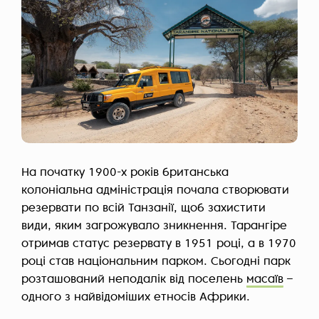
На початку 1900-х років британська
колоніальна адміністрація почала створювати
резервати по всій Танзанії, щоб захистити
види, яким загрожувало зникнення. Тарангіре
отримав статус резервату в 1951 році, а в 1970
році став національним парком. Сьогодні парк
розташований неподалік від поселень
масаїв
–
одного з найвідоміших етносів Африки.