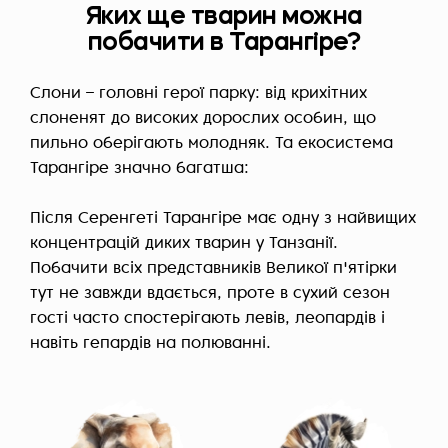
Яких ще тварин можна
побачити в Тарангіре?
Слони – головні герої парку: від крихітних
слоненят до високих дорослих особин, що
пильно оберігають молодняк. Та екосистема
Тарангіре значно багатша:
Після Серенгеті Тарангіре має одну з найвищих
концентрацій диких тварин у Танзанії.
Побачити всіх представників Великої п'ятірки
тут не завжди вдається, проте в сухий сезон
гості часто спостерігають левів, леопардів і
навіть гепардів на полюванні.