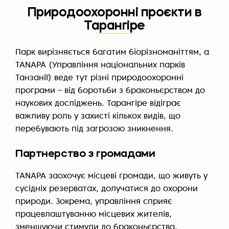
Природоохоронні проєкти в
Тарангіре
Парк вирізняється багатим біорізноманіттям, а
TANAPA (Управління національних парків
Танзанії) веде тут різні природоохоронні
програми – від боротьби з браконьєрством до
наукових досліджень. Тарангіре відіграє
важливу роль у захисті кількох видів, що
перебувають під загрозою зникнення.
Партнерство з громадами
TANAPA заохочує місцеві громади, що живуть у
сусідніх резерватах, долучатися до охорони
природи. Зокрема, управління сприяє
працевлаштуванню місцевих жителів,
зменшуючи стимули до браконьєрства.