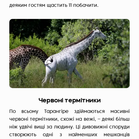
деяким гостям щастить її побачити.
Червоні термітники
По всьому Тарангіре здіймаються масивні
червоні термітники, схожі на вежі, – деякі більш
ніж удвічі вищі за людину. Ці дивовижні споруди
створюють одні з найменших мешканців