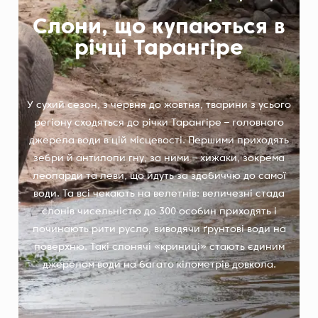
Слони, що купаються в
річці Тарангіре
У сухий сезон, з червня до жовтня, тварини з усього
регіону сходяться до річки Тарангіре – головного
джерела води в цій місцевості. Першими приходять
зебри й антилопи гну, за ними – хижаки, зокрема
леопарди та леви, що йдуть за здобиччю до самої
води. Та всі чекають на велетнів: величезні стада
слонів чисельністю до 300 особин приходять і
починають рити русло, виводячи ґрунтові води на
поверхню. Такі слонячі «криниці» стають єдиним
джерелом води на багато кілометрів довкола.