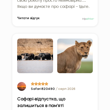
свою роботу просто неймовірно.
ООН, що додатково підкреслює
Якщо ви думаєте про сафарі – їдьте.
нашу відданість відповідальним
Якщо думаєте звернутися до Altezza –
подорожам.
Читати відгук
звертайтеся. Ми вже не можемо
дочекатися повернення!
Safari820490
/ серп 2026
Сафарі-відпустка, що
залишиться в пам'яті