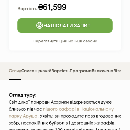
₴61,599
Вартість:
НАДІСЛАТИ ЗАПИТ
Переглянути ціни на інші сезони
Огляд
Список речей
Вартість
Програма
Включено
Віза та
Огляд туру:
Світ дикої природи Африки відкривається дуже
близько під час
пішого сафарі в Національному
парку Аруша
. Уявіть: ви проходите повз вгодованих
зебр, неспокійних буйволів і довгошиїх жирафів,