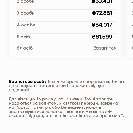
₴83,401
2 особи
₴72,881
3 особи
₴64,017
4 особи
₴61,599
5 осіб
6+ осіб
За запитом
Вартість за особу
без міжнародних перельотів. Точна
ціна надається за запитом і залежить від дат
подорожі.
Для дітей до 16 років діють знижки. Точні тарифи
надаються за запитом. У святкові періоди, зокрема
на Різдво, Новий рік або Великдень, можуть
застосовуватися додаткові доплати – ваш travel-
експерт підтвердить це під час підготовки пропозиції.