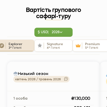
Вартість групового
сафарі-туру
$ USD
2026
Explorer
Signature
Premium
3*
Готелі
4*
Готелі
5*
Готелі
Низький сезон
квітень 2026 / травень 2026
₴130,000
1 особа