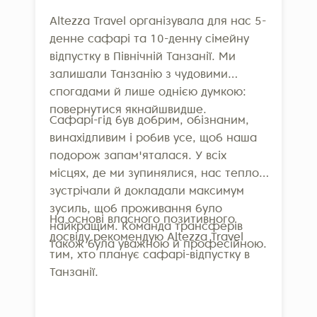
Altezza Travel організувала для нас 5-
денне сафарі та 10-денну сімейну
відпустку в Північній Танзанії. Ми
залишали Танзанію з чудовими
спогадами й лише однією думкою:
повернутися якнайшвидше.
Сафарі-гід був добрим, обізнаним,
винахідливим і робив усе, щоб наша
подорож запам'яталася. У всіх
місцях, де ми зупинялися, нас тепло
зустрічали й докладали максимум
зусиль, щоб проживання було
На основі власного позитивного
найкращим. Команда трансферів
досвіду рекомендую Altezza Travel
також була уважною й професійною.
тим, хто планує сафарі-відпустку в
Танзанії.