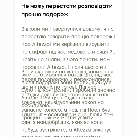
Altezza Travel отримала престижну
Не можу перестати розповідати
сертифікацію Travelife
– один із
про цю подорож
найвищих міжнародних стандартів
відповідального туризму. Це не
Відколи ми повернулися додому, я не
просто відзнака: вона підтверджує,
перестаю говорити про цю подорож і
що наші зусилля у сфері добробуту
про Altezza! Ми вирішили вирушити
працівників, підтримки громад і
на сафарі під час медового місяця й
навіть не знали, з чого почати. Нам
захисту довкілля є реальними та
порадили Altezza, і після цього ми
вимірюваними. Для отримання
Вони відповіли на всі наші запитання
вже не озиралися назад. До, під час і
сертифікації компанії мають
перед подорожжю й переконалися,
після подорожі вони дбали, щоб усе
відповідати понад 160 суворим
що ми повністю готові. Під час
було під контролем, і зробили значно
критеріям щодо операційної
поїздки додали персональні деталі,
більше, аби ця поїздка стала
діяльності, управління
зокрема індивідуальний чохол на
особливою.
відповідальним туризмом, взаємодії
запасне колесо, а наш гід Ноел був
Танзанія – особливе місце, люди там
з постачальниками та комунікації з
кращим, ніж ми могли уявити.
одні з найдобріших, яких ви коли-
гостями. Altezza також є членом
небудь зустрінете, а Altezza виконує
Всесвітньої туристичної організації