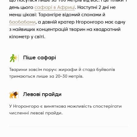
що пасуться лише за 100 метрів від вас. І це тільки 1
день цього
сафарі в Африці
. Наступні 2 дні не
менш цікаві: Тарангіре відомий слонами й
баобабами
, а давній кратер Нгоронгоро має одну
з найвищих концентрацій тварин на квадратний
кілометр у світі.
Піше сафарі
Тварини зовсім поруч: жирафи й стада буйволів
тримаються лише за 20–30 метрів.
Левові прайди
У Нгоронгоро є виняткова можливість спостерігати
численні левові прайди.