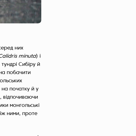
серед них
Calidris minuta
) і
й тундрі Сибіру й
жна побачити
гольських
а на початку й у
и, відпочиваючи
ики монгольські
між ними, проте