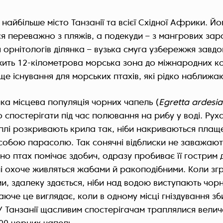
найбільше місто Танзанії та всієї Східної Африки. 
я переважно з пляжів, а подекуди – з мангрових зар
 орнітологів ділянка – вузька смуга узбережжя завдо
жить 12-кілометрова морська зона до міжнародних к
е існування для морських птахів, які рідко наближа
ка місцева популяція чорних чапель (
Egretta ardesi
 спостерігати під час полювання на рибу у воді. Рух
аплі розкривають крила так, ніби накриваються плащ
собою парасолю. Так сонячні відблиски не заважають
йно птах помічає здобич, одразу пробиває її гострим 
лі охоче живляться жабами й ракоподібними. Коли згр
и, здалеку здається, ніби над водою виступають чорн
че це виглядає, коли в одному місці гніздування з
 У Танзанії щасливим спостерігачам траплялися величе