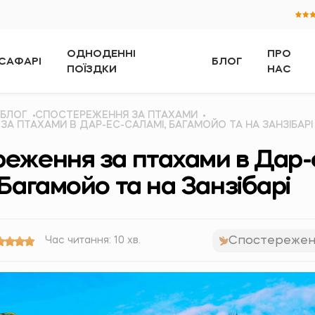
ОДНОДЕННІ
ПРО
САФАРІ
БЛОГ
ПОЇЗДКИ
НАС
БЛОГ
СПОСТЕРЕЖЕННЯ ЗА ПТАХАМИ
А ПТАХАМИ В ДАР-ЕС-САЛАМІ, БАГАМОЙО ТА НА ЗАНЗІБАРІ
еження за птахами в Дар-
 Багамойо та на Занзібарі
Спостережен
Час читання: 10 хв.