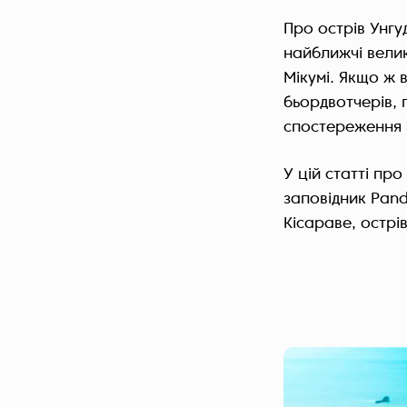
Про острів Унгу
найближчі велик
Мікумі. Якщо ж в
бьордвотчерів, 
спостереження 
У цій статті пр
заповідник Pan
Кісараве, острів