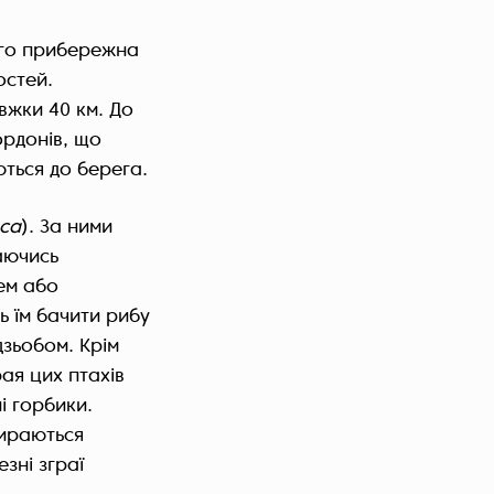
Його прибережна
остей.
вжки 40 км. До
ордонів, що
ються до берега.
aca
). За ними
аючись
ем або
 їм бачити рибу
дзьобом. Крім
ая цих птахів
і горбики.
бираються
зні зграї