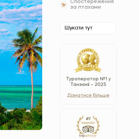
Спостереження
Czech Republic (Čeština)
за птахами
Danmark (Dansk)
Suomi (Suomi)
France (Français)
Deutschland (Deutsch)
Italy (Italiano)
Latvia (Latviešu)
Nederland (Nederlands)
Туроператор №1 у
North Macedonia (Македонски)
Танзанії – 2025
Norway (Norsk)
Дізнатися більше
Poland (Polski)
Россия (Русский)
España (Español)
Sverige (Svenska)
Schweiz (Deutsch)