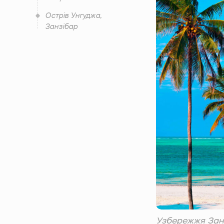
Острів Унгуджа,
Занзібар
Узбережжя Занз