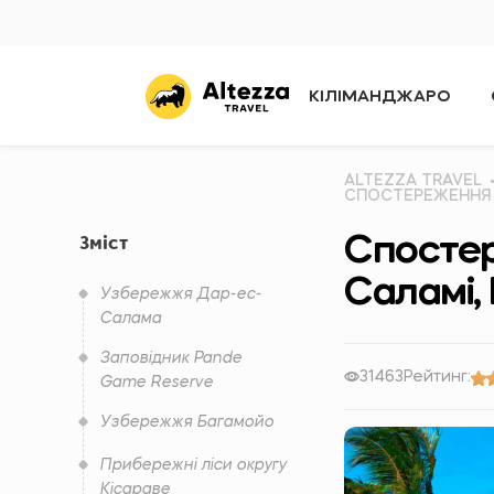
КІЛІМАНДЖАРО
ALTEZZA TRAVEL
СПОСТЕРЕЖЕННЯ З
Спостер
Зміст
Саламі,
Узбережжя Дар-ес-
Салама
Заповідник Pande
31463
Рейтинг:
Game Reserve
Узбережжя Багамойо
Прибережні ліси округу
Кісараве