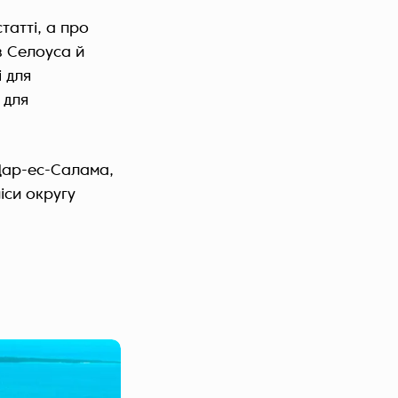
татті, а про
в Селоуса й
і для
 для
 Дар-ес-Салама,
іси округу