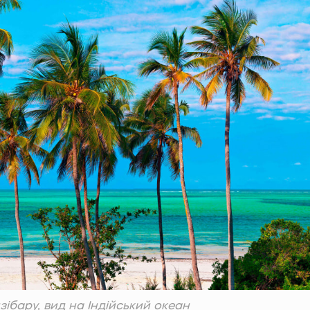
ібару, вид на Індійський океан