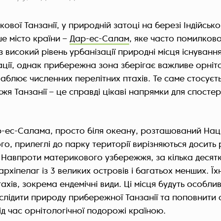
ової Танзанії, у природній затоці на березі Індійськ
е місто країни –
Дар-ес-Салам
, яке часто помилков
 високий рівень урбанізації природні місця існування
ції, однак прибережна зона зберігає важливе орніт
аблює численних перелітних птахів. Те саме стосуєть
жя Танзанії – це справді цікаві напрямки для спосте
ар-ес-Салама, просто біля океану, розташований На
ого, прилеглі до парку території вирізняються досить
авпроти материкового узбережжя, за кілька десятків
архіпелаг із 3 великих островів і багатьох менших. Їх
хів, зокрема ендемічні види. Ці місця будуть особли
ослідити природу прибережної Танзанії та поповнити 
д час орнітологічної подорожі країною.