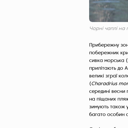
Чорні чаплі на
Прибережну зону
побережник кри
сивка морська (
прилітають до А
великі зграї ко
(
Charadrius mo
середині весни 
на піщаних пляж
зимують також у
багато особин 