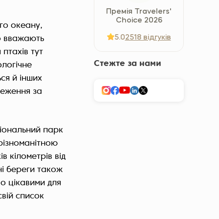
Україна (Українська)
Премія Travelers'
Choice 2026
ого океану,
5.0
2518 відгуків
о вважають
 птахів тут
Стежте за нами
ологічне
ся й інших
реження за
ціональний парк
 різноманітною
 кілометрів від
ні береги також
во цікавими для
свій список