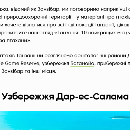
джа, відомий як Занзібар, ми поговоримо наприкінці с
і природоохоронні території – у матеріалі про птахі
и хочете дізнатися про всі інші локації Танзанії, цікав
прочитайте наш огляд «Танзанія. 10 найкращих місць
за птахами».
о птахів Танзанії ми розглянемо орнітологічні райони
de Game Reserve, узбережжя
Багамойо
, прибережні л
 Занзібар та інші місця.
Узбережжя Дар-ес-Салама