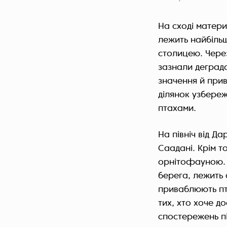
На сході материк
лежить найбільш
столицею. Через
зазнали деграда
значення й прив
ділянок узбереж
птахами.
На північ від Д
Саадані. Крім т
орнітофауною. Н
берега, лежить 
приваблюють пта
тих, хто хоче д
спостережень пі