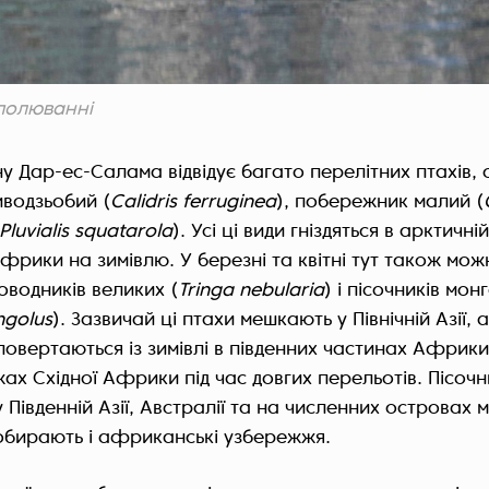
 полюванні
 Дар-ес-Салама відвідує багато перелітних птахів, 
водзьобий (
Calidris ferruginea
), побережник малий (
Pluvialis squatarola
). Усі ці види гніздяться в арктичні
фрики на зимівлю. У березні та квітні тут також мо
ловодників великих (
Tringa nebularia
) і пісочників мон
ngolus
). Зазвичай ці птахи мешкають у Північній Азії, 
повертаються із зимівлі в південних частинах Африк
ах Східної Африки під час довгих перельотів. Пісочн
 Південній Азії, Австралії та на численних островах 
обирають і африканські узбережжя.