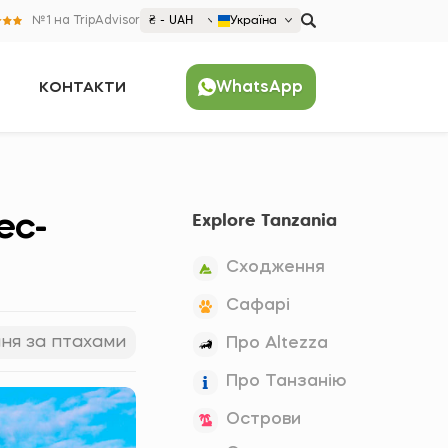
№1 на TripAdvisor
₴ - UAH
Україна
€ EUR
WhatsApp
КОНТАКТИ
£ GBP
₴ UAH
Популярні
$ USD
United States (English)
France (Français)
ес-
Explore Tanzania
Deutschland (Deutsch)
Nederland (Nederlands)
Сходження
España (Español)
Сафарі
Americas
ня за птахами
Про Altezza
Argentina (Español)
Asia
Про Танзанію
Brazil (Português)
Japan (Japanese)
Europe
Острови
United States (English)
Croatia (Hrvatski)