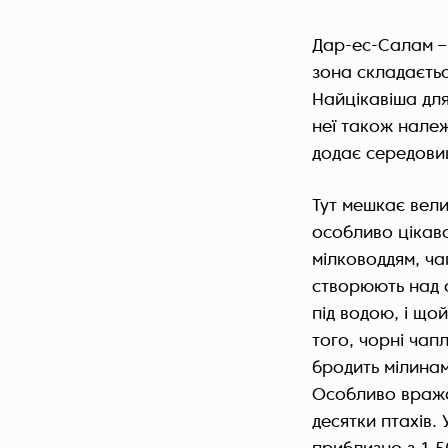
Дар-ес-Салам – 
зона складаєтьс
Найцікавіша для
неї також нале
додає середовищ
Тут мешкає вели
особливо цікаво
мілководдям, ч
створюють над 
під водою, і що
того, чорні чап
бродить мілинам
Особливо вражаю
десятки птахів.