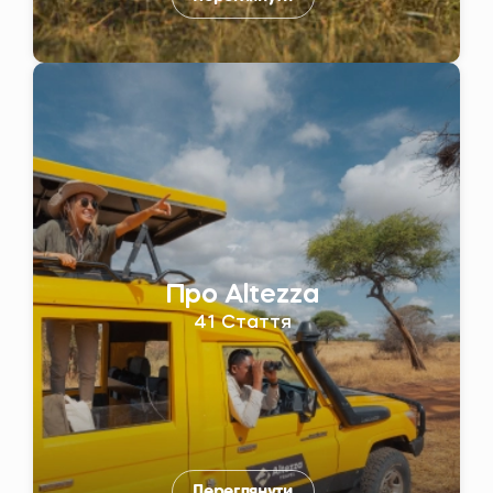
Про Altezza
41 Стаття
Переглянути