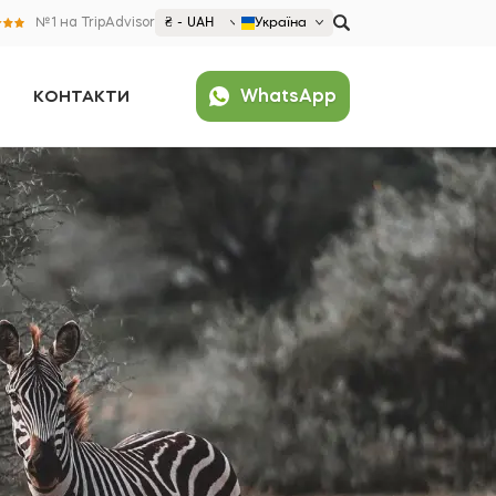
№1 на TripAdvisor
₴ - UAH
Україна
€ EUR
WhatsApp
КОНТАКТИ
£ GBP
₴ UAH
Популярні
$ USD
United States (English)
France (Français)
Deutschland (Deutsch)
Nederland (Nederlands)
España (Español)
Americas
Argentina (Español)
Asia
Brazil (Português)
Japan (Japanese)
Europe
United States (English)
Croatia (Hrvatski)