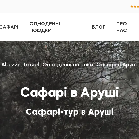
ОДНОДЕННІ
ПРО
САФАРІ
БЛОГ
ПОЇЗДКИ
НАС
Altezza Travel
Одноденні поїздки
Сафарі в Аруші
Сафарі в Аруші
Сафарі-тур в Аруші