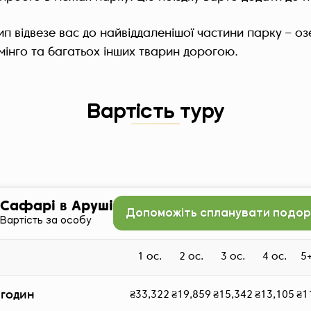
ип відвезе вас до найвіддаленішої частини парку – 
нго та багатьох інших тварин дорогою.
Вартість туру
Сафарі в Аруші
Допоможіть спланувати подо
Вартість за особу
1 ос.
2 ос.
3 ос.
4 ос.
5+
 годин
₴33,322
₴19,859
₴15,342
₴13,105
₴1