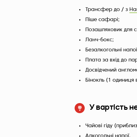
Трансфер до / з
На
Піше сафарі;
Позашляховик для с
Ланч-бокс;
Безалкогольні напої
Плата за вхід до па
Досвідчений англомо
Бінокль (1 одиниця 
У вартість н
Чайові гіду (прибли
Алкогольні напої.