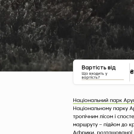
Вартість від
₴
Що входить у
вартість?
Національний парк Ар
Національному парку Ар
тропічним лісом і спост
маршруту – підйом до 
Африки, розташованої п