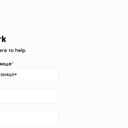
rk
re to help.
вище
*