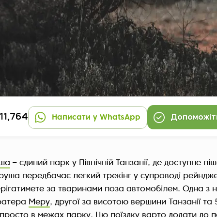
11,764
Написати у WhatsApp
Допоможіт
уша
– єдиний парк у Північній Танзанії, де доступне п
уша передбачає легкий трекінг у супроводі рейндж
ерігатимете за тваринами поза автомобілем. Одна з 
кратера
Меру
, другої за висотою вершини Танзанії та
росто в межах парку. Цю поїздку варто додати до п