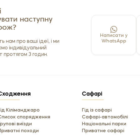
і
вати наступну
рож?
Написати у
ь нам про ваші ідеї, і ми
WhatsApp
ємо індивідуальний
 протягом 3 годин.
Сходження
Сафарі
Гід Кіліманджаро
Гід із сафарі
Список спорядження
Сафарі-автомобілі
Групові виїзди
Національні парки
Приватні походи
Приватне сафарі