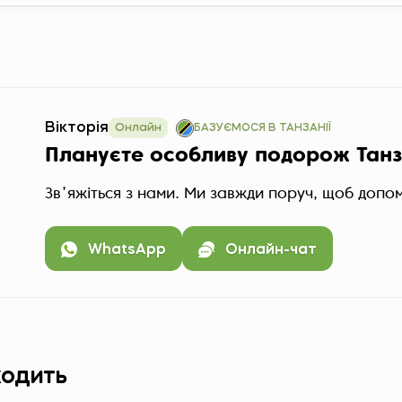
Вікторія
Онлайн
БАЗУЄМОСЯ В ТАНЗАНІЇ
Плануєте особливу подорож Тан
Звʼяжіться з нами. Ми завжди поруч, щоб допо
WhatsApp
Онлайн-чат
ходить