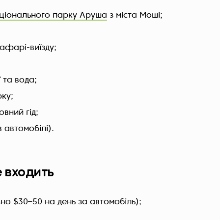
ціонального парку Аруша
з міста Моші;
афарі-виїзду;
 та вода;
рку;
вний гід;
в автомобілі).
е входить
зно $30–50 на день за автомобіль);