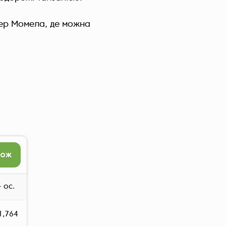
Україна (Українська)
озер Момела, де можна
рож
 ос.
1,764