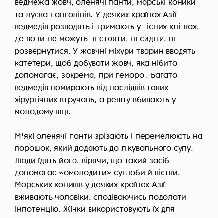
ведмежа жовч, оленячі панти, морські коники
та луска панголінів. У деяких країнах Азії
ведмедів розводять і тримають у тісних клітках,
де вони не можуть ні стояти, ні сидіти, ні
розвернутися. У жовчні міхури тварин вводять
катетери, щоб добувати жовч, яка нібито
допомагає, зокрема, при геморої. Багато
ведмедів помирають від наслідків таких
хірургічних втручань, а решту вбивають у
молодому віці.
М'які оленячі панти зрізають і перемелюють на
порошок, який додають до лікувального супу.
Люди їдять його, вірячи, що такий засіб
допомагає «омолодити» суглоби й кістки.
Морських коників у деяких країнах Азії
вживають чоловіки, сподіваючись подолати
імпотенцію. Жінки використовують їх для