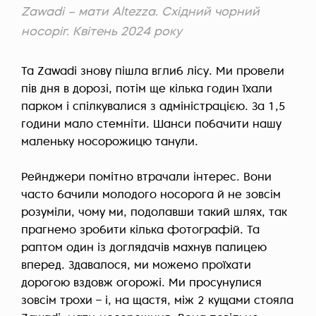
Zawadi – мати Altezza. Східний чорний
носоріг. Квітень 2024 року
Та Zawadi знову пішла вглиб лісу. Ми провели
пів дня в дорозі, потім ще кілька годин їхали
парком і спілкувалися з адміністрацією. За 1,5
години мало стемніти. Шанси побачити нашу
маленьку носорожицю танули.
Рейнджери помітно втрачали інтерес. Вони
часто бачили молодого носорога й не зовсім
розуміли, чому ми, подолавши такий шлях, так
прагнемо зробити кілька фотографій. Та
раптом один із доглядачів махнув палицею
вперед. Здавалося, ми можемо проїхати
дорогою вздовж огорожі. Ми просунулися
зовсім трохи – і, на щастя, між 2 кущами стояла