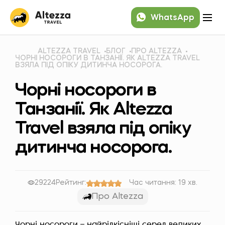
WhatsApp
ALTEZZA TRAVEL
БЛОГ
ПРО ALTEZZA
ЧОРНІ НОСОРОГИ В ТАНЗАНІЇ. ЯК ALTEZZA TRAVEL
ВЗЯЛА ПІД ОПІКУ ДИТИНЧА НОСОРОГА.
Чорні носороги в
Танзанії. Як Altezza
Travel взяла під опіку
дитинча носорога.
29224
Рейтинг:
Час читання: 19 хв.
Про Altezza