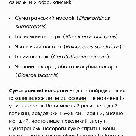
азійські й 2 африканські:
Суматранський носоріг (
Dicerorhinus
sumatrensis
)
Індійський носоріг (
Rhinoceros unicornis
)
Яванський носоріг (
Rhinoceros sondaicus
)
Білий носоріг (
Ceratotherium simum
)
Чорний носоріг, або гачкогубий носоріг
(
Diceros bicornis
)
Суматранські носороги
– одні з найрідкісніших.
Їх
залишилося лише 30 особин
. Це найменші з
усіх носорогів. Вони мають 2 роги: передній
великий, завдовжки 15–25 см, і задній, значно
менший, часто лише невеликий виступ.
Суматранські носороги дуже спритні. Вони