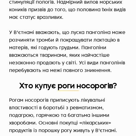
стимуляції пологів. Надмірний вилов морських
коників призвів до того, що половина їхніх видів
має статус вразливих.
У В'єтнамі вважають, що луска панголіна може
розчиняти тромби й покращувати лактацію в
матерів, які годують грудьми. Панголіни
вважаються тваринами, яких найчастіше
незаконно продають у світі. Усі види панголінів
перебувають на межі повного зникнення.
Хто купує роги носорогів?
Рогам носорогів приписують лікувальні
властивості в боротьбі з ревматизмом,
подагрою, гарячкою та багатьма іншими
хворобами. Основні покупці «лікарських»
продуктів із порошку рогу живуть у В'єтнамі.