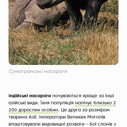
Суматранські носороги
Індійські носороги
почуваються краще за інші
азійські види. Їхня популяція
налічує близько 2
200 дорослих особин
. Це друга за розміром
тварина Азії. Імператори Великих Моголів
влаштовували видовищні розваги – бої слонів з