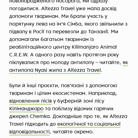
новонародженого носорога, ми одразу
погодилися. Altezza Travel уже мала досвід
допомоги тваринам. Ми брали участь у
порятунку лева на ім'я Сімба, якого звільнили з
підвалу в Росії та перевезли до Танзанії. Ми
допомагали багатьом тваринам із
реабілітаційного центру Kilimanjaro Animal
C.R.E.W. А одного разу навіть протягом року
піклувалися про молоду антилопу – читайте,
як
антилопа Nyasi жила з Altezza Travel
.
Були й інші проєкти, пов'язані з допомогою
тваринам і цілим екосистемам. Наприклад,
відновлення лісів
у буферній зоні лісу
Кіліманджаро
та поблизу відомих гарячих
джерел Chemka. Докладніше про те, як Altezza
Travel підходить до
екологічної та соціальної
відповідальності
, читайте окремо.