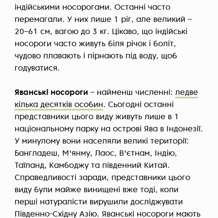
індійськими носорогами. Останні часто
перемагали. У них лише 1 ріг, але великий –
20–61 см, вагою до 3 кг. Цікаво, що індійські
носороги часто живуть біля річок і боліт,
чудово плавають і пірнають під воду, щоб
годуватися.
Яванські носороги
– найменш численні:
ледве
кілька десятків особин
. Сьогодні останні
представники цього виду живуть лише в 1
національному парку на острові Ява в Індонезії.
У минулому вони населяли великі території:
Бангладеш, М'янму, Лаос, В'єтнам, Індію,
Таїланд, Камбоджу та південний Китай.
Справедливості заради, представники цього
виду були майже винищені вже тоді, коли
перші натуралісти вирушили досліджувати
Південно-Східну Азію. Яванські носороги мають