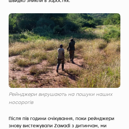
швидко зникли в заростях.
Рейнджери вирушають на пошуки наших
носорогів
Після пів години очікування, поки рейнджери
знову вистежували Zawadi з дитинчам, ми