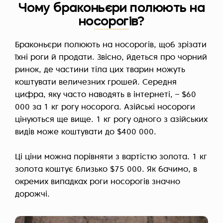
Чому браконьєри полюють на
носорогів?
Браконьєри полюють на носорогів, щоб зрізати
їхні роги й продати. Звісно, йдеться про чорний
ринок, де частини тіла цих тварин можуть
коштувати величезних грошей. Середня
цифра, яку часто наводять в інтернеті, – $60
000 за 1 кг рогу носорога. Азійські носороги
цінуються ще вище. 1 кг рогу одного з азійських
видів може коштувати до $400 000.
Ці ціни можна порівняти з вартістю золота. 1 кг
золота коштує близько $75 000. Як бачимо, в
окремих випадках роги носорогів значно
дорожчі.