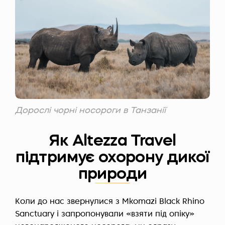
Дорослі чорні носороги в Танзанії
Як Altezza Travel
підтримує охорону дикої
природи
Коли до нас звернулися з Mkomazi Black Rhino
Sanctuary і запропонували «взяти під опіку»