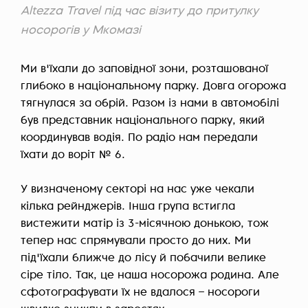
Altezza Travel під час візиту до притулку
носорогів у Мкомазі
Ми в'їхали до заповідної зони, розташованої
глибоко в національному парку. Довга огорожа
тягнулася за обрій. Разом із нами в автомобілі
був представник національного парку, який
координував водія. По радіо нам передали
їхати до воріт № 6.
У визначеному секторі на нас уже чекали
кілька рейнджерів. Інша група встигла
вистежити матір із 3-місячною донькою, тож
тепер нас спрямували просто до них. Ми
під'їхали ближче до лісу й побачили велике
сіре тіло. Так, це наша носорожа родина. Але
сфотографувати їх не вдалося – носороги