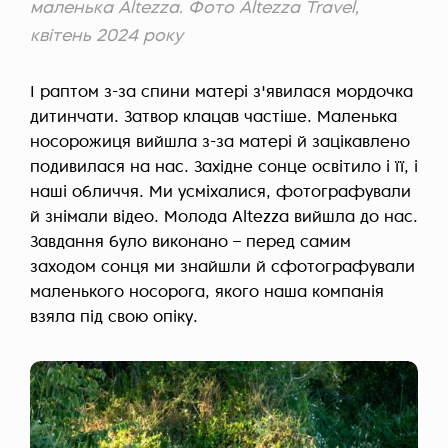
маленька Altezza. Фото Altezza Travel,
квітень 2024 року
І раптом з-за спини матері з'явилася мордочка
дитинчати. Затвор клацав частіше. Маленька
носорожиця вийшла з-за матері й зацікавлено
подивилася на нас. Західне сонце освітило і її, і
наші обличчя. Ми усміхалися, фотографували
й знімали відео. Молода Altezza вийшла до нас.
Завдання було виконано – перед самим
заходом сонця ми знайшли й сфотографували
маленького носорога, якого наша компанія
взяла під свою опіку.