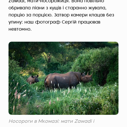
Zawadi, мати-носорожиця. Вона повільно
обривала ліани з кущів і старанно жувала,
порцію за порцією. Затвор камери клацав без
упину: наш фотограф Сергій працював
невтомно.
Носороги в Мкомазі: мати Zawadi і