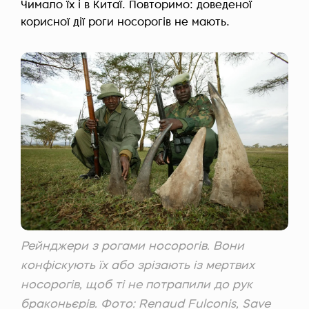
Чимало їх і в Китаї. Повторимо: доведеної
корисної дії роги носорогів не мають.
Рейнджери з рогами носорогів. Вони
конфіскують їх або зрізають із мертвих
носорогів, щоб ті не потрапили до рук
браконьєрів. Фото: Renaud Fulconis, Save