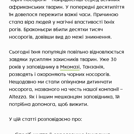
Чорні носороги – найрідкісніші серед великих
африканських тварин. У попередні десятиліття
їм довелося пережити важкі часи. Причиною
стала віра людей у магічні властивості їхніх
рогів. Браконьєри вбили десятки тисяч
носорогів, довівши вид до межі зникнення.
Сьогодні їхня популяція повільно відновлюється
завдяки зусиллям захисників тварин. Уже 30
років у заповіднику в
Мкомазі
, Танзанія,
розводять і охороняють чорних носорогів.
Нещодавно ми стали опікунами дитинчати
носорога, названого на честь нашої компанії –
Altezza. Як і іншим мешканцям заповідника, їй
потрібна допомога, щоб вижити.
У цій статті розповідаємо про: