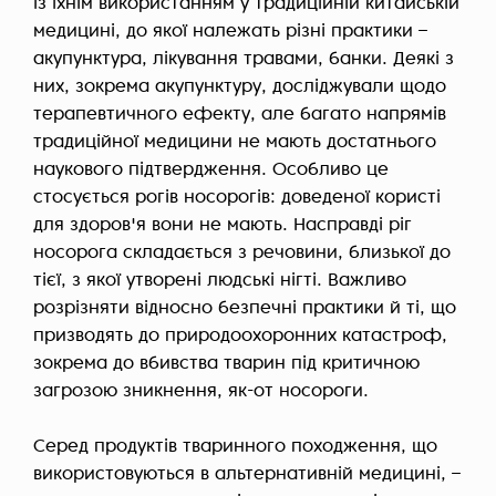
із їхнім використанням у традиційній китайській
медицині, до якої належать різні практики –
акупунктура, лікування травами, банки. Деякі з
них, зокрема акупунктуру, досліджували щодо
терапевтичного ефекту, але багато напрямів
традиційної медицини не мають достатнього
наукового підтвердження. Особливо це
стосується рогів носорогів: доведеної користі
для здоров'я вони не мають. Насправді ріг
носорога складається з речовини, близької до
тієї, з якої утворені людські нігті. Важливо
розрізняти відносно безпечні практики й ті, що
призводять до природоохоронних катастроф,
зокрема до вбивства тварин під критичною
загрозою зникнення, як-от носороги.
Серед продуктів тваринного походження, що
використовуються в альтернативній медицині, –