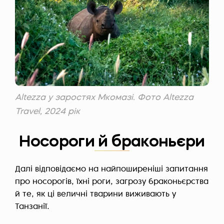
Altezza у заростях Мкомазі. Фото Altezza
Travel, 2024 рік
Носороги й браконьєри
Далі відповідаємо на найпоширеніші запитання
про носорогів, їхні роги, загрозу браконьєрства
й те, як ці величні тварини виживають у
Танзанії.