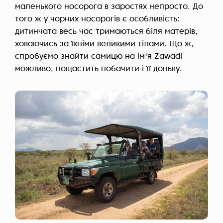
маленького носорога в заростях непросто. До
того ж у чорних носорогів є особливість:
дитинчата весь час тримаються біля матерів,
ховаючись за їхніми великими тілами. Що ж,
спробуємо знайти самицю на ім'я Zawadi –
можливо, пощастить побачити і її доньку.