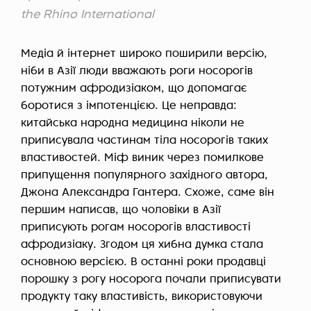
the Rhino International
Медіа й інтернет широко поширили версію,
ніби в Азії люди вважають роги носорогів
потужним афродизіаком, що допомагає
боротися з імпотенцією. Це неправда:
китайська народна медицина ніколи не
приписувала частинам тіла носорогів таких
властивостей. Міф виник через помилкове
припущення популярного західного автора,
Джона Александра Гантера
. Схоже, саме він
першим написав, що чоловіки в Азії
приписують рогам носорогів властивості
афродизіаку. Згодом ця хибна думка стала
основною версією. В останні роки продавці
порошку з рогу носорога почали приписувати
продукту таку властивість, використовуючи