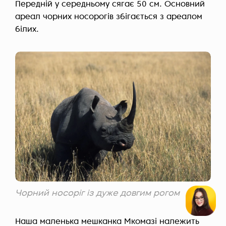
Передній у середньому сягає 50 см. Основний
ареал чорних носорогів збігається з ареалом
білих.
Чорний носоріг із дуже довгим рогом
Наша маленька мешканка Мкомазі належить