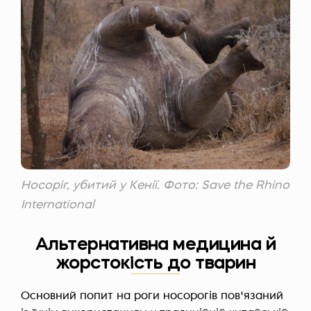
Носоріг, убитий у Кенії. Фото: Save the Rhino
International
Альтернативна медицина й
жорстокість до тварин
Основний попит на роги носорогів пов'язаний