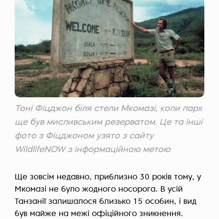
Тоні Фіцджон біля стели Мкомазі, коли парк
ще був мисливським резерватом. Це та інші
фото з Фіцджоном узято з сайту
WildlifeNOW з інформаційною метою
Ще зовсім недавно, приблизно 30 років тому, у
Мкомазі не було жодного носорога. В усій
Танзанії залишалося близько 15 особин, і вид
був майже на межі офіційного зникнення.