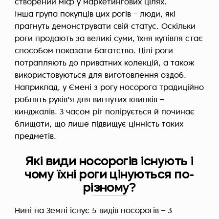
створений міф у маркетингових цілях.
Інша група покупців цих рогів – люди, які
прагнуть демонструвати свій статус. Оскільки
роги продають за великі суми, їхня купівля стає
способом показати багатство. Цілі роги
потрапляють до приватних колекцій, а також
використовуються для виготовлення оздоб.
Наприклад, у Ємені з рогу носорога традиційно
роблять руків'я для вигнутих клинків –
кинджалів. З часом ріг полірується й починає
блищати, що лише підвищує цінність таких
предметів.
Які види носорогів існують і
чому їхні роги цінуються по-
різному?
Нині на Землі існує 5 видів носорогів – 3