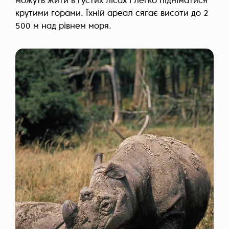
можуть жити в густих лісах і легко підніматися
крутими горами. Їхній ареал сягає висоти до 2
500 м над рівнем моря.