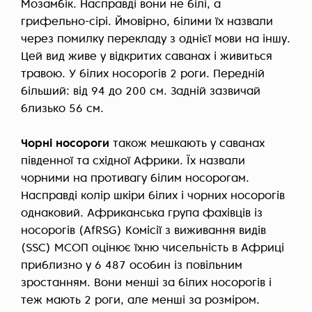
Мозамбік. Насправді вони не білі, а
грифельно-сірі. Ймовірно, білими їх назвали
через
помилку перекладу
з однієї мови на іншу.
Цей вид живе у відкритих саванах і живиться
травою. У білих носорогів 2 роги. Передній
більший: від 94 до 200 см. Задній зазвичай
близько 56 см.
Чорні носороги
також мешкають у саванах
південної та східної Африки. Їх назвали
чорними на противагу білим носорогам.
Насправді колір шкіри білих і чорних носорогів
однаковий. Африканська група фахівців із
носорогів (AfRSG) Комісії з виживання видів
(SSC) МСОП оцінює їхню чисельність в Африці
приблизно у 6 487 особин із повільним
зростанням. Вони менші за білих носорогів і
теж мають 2 роги, але менші за розміром.