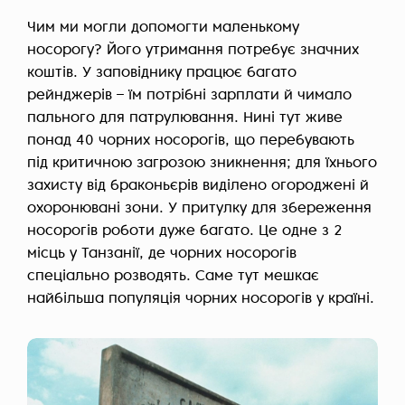
Чим ми могли допомогти маленькому
носорогу? Його утримання потребує значних
коштів. У заповіднику працює багато
рейнджерів – їм потрібні зарплати й чимало
пального для патрулювання. Нині тут живе
понад 40 чорних носорогів, що перебувають
під критичною загрозою зникнення; для їхнього
захисту від браконьєрів виділено огороджені й
охоронювані зони. У притулку для збереження
носорогів роботи дуже багато. Це одне з
2
місць
у Танзанії, де чорних носорогів
спеціально розводять. Саме тут мешкає
найбільша популяція чорних носорогів у країні.