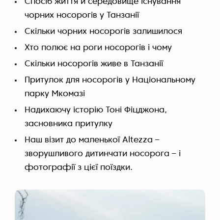
Спосіб життя й середовище існування
чорних носорогів у Танзанії
Скільки чорних носорогів залишилося
Хто полює на роги носорогів і чому
Скільки носорогів живе в Танзанії
Притулок для носорогів у Національному
парку Мкомазі
Надихаючу історію Тоні Фіцджона,
засновника притулку
Наш візит до маленької Altezza –
зворушливого дитинчати носорога – і
фотографії з цієї поїздки.