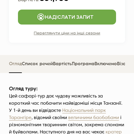
Вартість:
НАДІСЛАТИ ЗАПИТ
Переглянути ціни на інші сезони
Огляд
Список речей
Вартість
Програма
Включено
Віза та
Огляд туру:
Цей сафарі-тур дає чудову можливість за
короткий час побачити найвідоміші місця Танзанії.
У 1-й день ви відвідаєте
Національний парк
Тарангіре
, відомий своїми
величними баобабами
і
різноманітним тваринним світом, зокрема слонами
й буйволами. Наступного дня на вас чекає
кратер