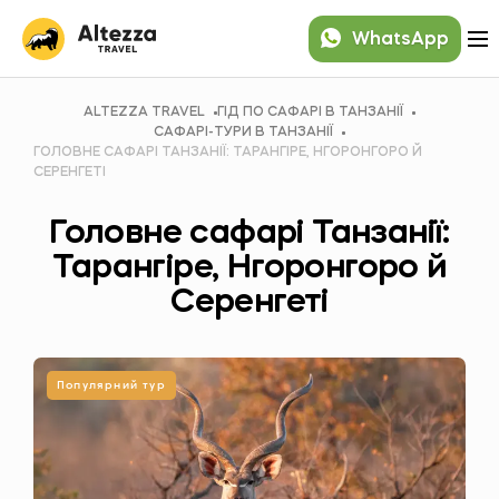
WhatsApp
ALTEZZA TRAVEL
ГІД ПО САФАРІ В ТАНЗАНІЇ
САФАРІ-ТУРИ В ТАНЗАНІЇ
ГОЛОВНЕ САФАРІ ТАНЗАНІЇ: ТАРАНГІРЕ, НГОРОНГОРО Й
СЕРЕНГЕТІ
Головне сафарі Танзанії:
Тарангіре, Нгоронгоро й
Серенгеті
Популярний тур