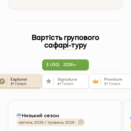
Вартість групового
сафарі-туру
$ USD
2026
Explorer
Signature
Premium
3*
Готелі
4*
Готелі
5*
Готелі
Низький сезон
квітень 2026 / травень 2026