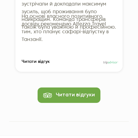
зустрічали й докладали максимум
зусиль, щоб проживання було
На основі власного позитивного
найкращим. Команда трансферів
досвіду рекомендую Altezza Travel
також була уважною й професійною.
тим, хто планує сафарі-відпустку в
Танзанії.
Читати відгук
Читати відгуки