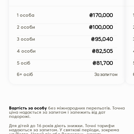
₴170,000
1 особа
₴100,000
2 особи
₴95,040
3 особи
₴82,505
4 особи
₴81,700
5 осіб
6+ осіб
За запитом
Вартість за особу
без міжнародних перельотів. Точна
ціна надається за запитом і залежить від дат
подорожі.
Для дітей до 16 років діють знижки. Точні тарифи
надаються за запитом. У святкові періоди, зокрема