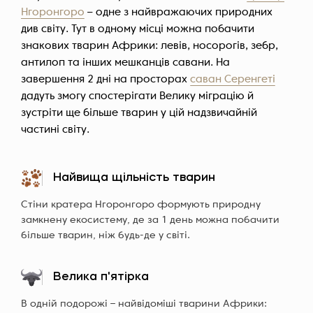
Нгоронгоро
– одне з найвражаючих природних
див світу. Тут в одному місці можна побачити
знакових тварин Африки: левів, носорогів, зебр,
антилоп та інших мешканців савани. На
завершення 2 дні на просторах
саван Серенгеті
дадуть змогу спостерігати Велику міграцію й
зустріти ще більше тварин у цій надзвичайній
частині світу.
Найвища щільність тварин
Стіни кратера Нгоронгоро формують природну
замкнену екосистему, де за 1 день можна побачити
більше тварин, ніж будь-де у світі.
Велика п'ятірка
В одній подорожі – найвідоміші тварини Африки: