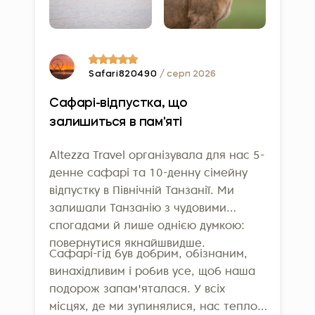
Safari820490
/ серп 2026
Сафарі-відпустка, що
залишиться в пам'яті
Altezza Travel організувала для нас 5-
денне сафарі та 10-денну сімейну
відпустку в Північній Танзанії. Ми
залишали Танзанію з чудовими
спогадами й лише однією думкою:
повернутися якнайшвидше.
Сафарі-гід був добрим, обізнаним,
винахідливим і робив усе, щоб наша
подорож запам'яталася. У всіх
місцях, де ми зупинялися, нас тепло