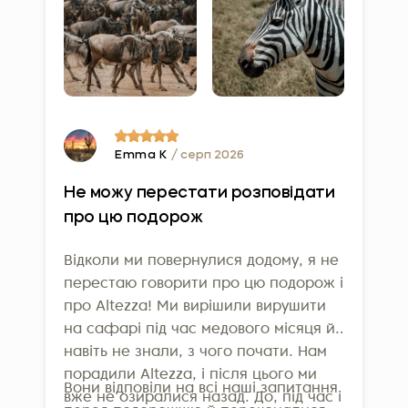
Ми свідомо працюємо з місцевими
інноваційна система – лише один зі способів,
постачальниками в усіх напрямах
якими ми підтримуємо високий рівень сервісу
діяльності й відмовилися від
для клієнтів.
великих аграрних компаній на
користь малих фермерів із
навколишніх громад.
Нарешті, 5 лютого 2025 року
Emma K
/ серп 2026
Altezza Travel отримала престижну
Не можу перестати розповідати
сертифікацію Travelife
– один із
про цю подорож
найвищих міжнародних стандартів
відповідального туризму. Це не
Відколи ми повернулися додому, я не
просто відзнака: вона підтверджує,
перестаю говорити про цю подорож і
що наші зусилля у сфері добробуту
про Altezza! Ми вирішили вирушити
працівників, підтримки громад і
на сафарі під час медового місяця й
навіть не знали, з чого почати. Нам
захисту довкілля є реальними та
порадили Altezza, і після цього ми
вимірюваними. Для отримання
Вони відповіли на всі наші запитання
вже не озиралися назад. До, під час і
сертифікації компанії мають