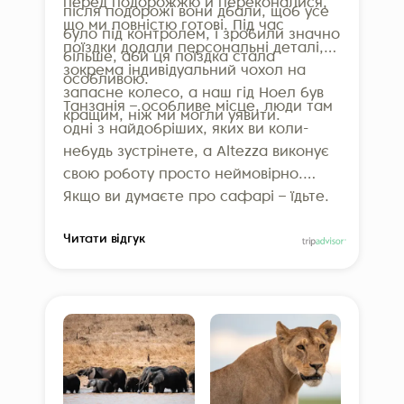
перед подорожжю й переконалися,
після подорожі вони дбали, щоб усе
відповідати понад 160 суворим
що ми повністю готові. Під час
було під контролем, і зробили значно
критеріям щодо операційної
поїздки додали персональні деталі,
більше, аби ця поїздка стала
діяльності, управління
зокрема індивідуальний чохол на
особливою.
відповідальним туризмом, взаємодії
запасне колесо, а наш гід Ноел був
Танзанія – особливе місце, люди там
з постачальниками та комунікації з
кращим, ніж ми могли уявити.
одні з найдобріших, яких ви коли-
гостями. Altezza також є членом
небудь зустрінете, а Altezza виконує
Всесвітньої туристичної організації
свою роботу просто неймовірно.
ООН, що додатково підкреслює
Якщо ви думаєте про сафарі – їдьте.
нашу відданість відповідальним
Якщо думаєте звернутися до Altezza –
подорожам.
Читати відгук
звертайтеся. Ми вже не можемо
дочекатися повернення!