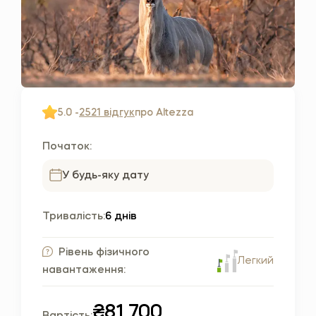
5.0 -
2521 відгук
про Altezza
Початок:
У будь-яку дату
Тривалість:
6 днів
Рівень фізичного
Легкий
навантаження:
₴81,700